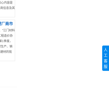
，核心内容是
销商信息及其
材厂商市
、"江门材料
工程造价协
第1季度，
材生产、销
人
售建材的批
工
客
服