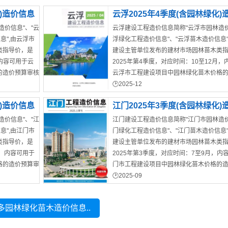
化)造价信息
云浮2025年4季度(含园林绿化)
价信息"、"云
云浮建设工程造价信息简称"云浮市园林造价
息",由云浮市
浮绿化工程造价信息"、"云浮苗木造价信息"
类指导价，是
建设主管单位发布的建材市场园林苗木类
，内容可用于云
2025年第4季度，对应时间：10至12月
的造价预算审核
云浮市工程建设项目中园林绿化苗木价格
材价参考价、园
核结算工作。云浮造价信息核心内容：建
2025-12
云浮市造价材料信息
园林苗木参考价、政策通知等。
化)造价信息
江门2025年3季度(含园林绿化)
价信息"、"江
江门建设工程造价信息简称"江门市园林造价
息",由江门市
门绿化工程造价信息"、"江门苗木造价信息"
类指导价，是
建设主管单位发布的建材市场园林苗木类
月，内容可用于
2025年第3季度，对应时间：7至9月，内
格的造价预算审
门市工程建设项目中园林绿化苗木价格的
门市、开平
结算工作。江门造价信息涵盖区域:江门市
2025-09
江门市结算造价信息
心内容：建材市
恩平市、台山市。江门造价信息核心内容
参考价、政策通
合价、材料价格走势图、苗木市场参考价
多园林绿化苗木造价信息..
件。