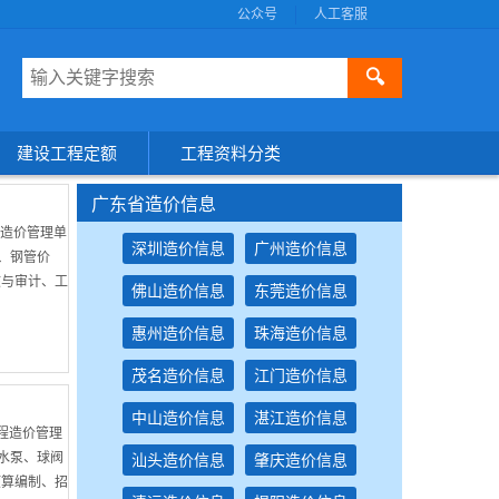
公众号
人工客服
🔍
建设工程定额
工程资料分类
广东省造价信息
程造价管理单
深圳造价信息
广州造价信息
、钢管价
核与审计、工
佛山造价信息
东莞造价信息
惠州造价信息
珠海造价信息
茂名造价信息
江门造价信息
中山造价信息
湛江造价信息
工程造价管理
、水泵、球阀
汕头造价信息
肇庆造价信息
预算编制、招