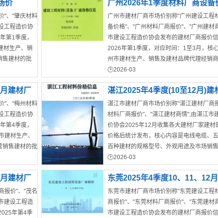
场价
广州2026年1季度材料厂商设备
"、"肇庆材料
广州市建材厂商市场价别称"广州建设工程
册[其它材料设备]
建设工程造价协
备价格"、"广州材料厂商报价"、"广州建材商
6年第1季度，
市建设工程造价协会发布的建材厂商报价信
建材生产、销
2026年第1季度，对应时间：1至3月，核
销售建材的批
州市建材生产、销售及建材品牌代理经销
营销售建材的批发/零售价格
2026-03
广州市材料价
12月建材厂
湛江2025年4季度(10至12月)
"、"梅州材料
湛江市建材厂商市场价别称"湛江建材厂商报
场价
建设工程造价协
材料厂商报价"、"湛江建材商情",由湛江市
5年第4季度，
价协会2025年12月收集各大建材厂家建材
州市建材生产、
价格后统计发布，核心内容是电线电缆、
营销售建材的批
百种建材的规格型号、外观用途及市场销
2026-03
湛江市材料价
12月建材厂
东莞2025年4季度10、11、12
报价"、"茂名
东莞市建材厂商市场价别称"东莞建设工程
商市场价
名市建设工程造
商报价"、"东莞材料厂商报价"、"东莞建材商
025年第4季
市建设工程造价协会发布的建材厂商报价信