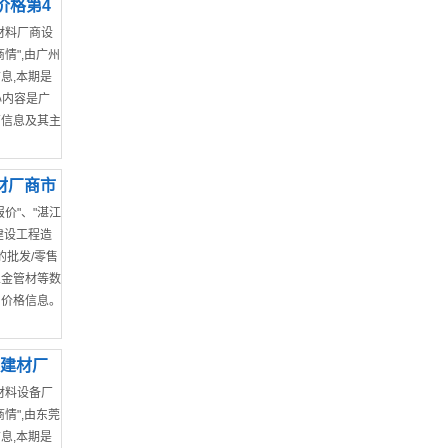
价格第4
材料厂商设
情",由广州
息,本期是
心内容是广
商信息及其主
建材厂商市
价"、"湛江
建设工程造
的批发/零售
五金管材等数
售价格信息。
月建材厂
材料设备厂
情",由东莞
息,本期是