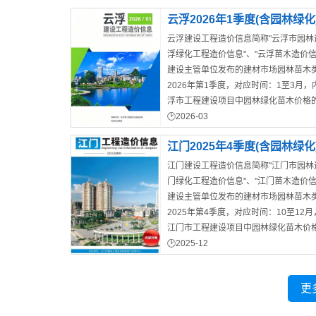
云浮2026年1季度(含园林绿
云浮建设工程造价信息简称"云浮市园林造
浮绿化工程造价信息"、"云浮苗木造价信
建设主管单位发布的建材市场园林苗木
2026年第1季度，对应时间：1至3月
浮市工程建设项目中园林绿化苗木价格
结算工作。云浮造价信息核心内容：建
2026-03
云浮市工程结算价
林苗木参考价、政策通知等。
江门2025年4季度(含园林绿
江门建设工程造价信息简称"江门市园林造
门绿化工程造价信息"、"江门苗木造价信
建设主管单位发布的建材市场园林苗木
2025年第4季度，对应时间：10至12
江门市工程建设项目中园林绿化苗木价
核结算工作。江门造价信息涵盖区域:江
2025-12
江门市招标造价信息
市、恩平市、台山市。江门造价信息核
场综合价、材料价格走势图、苗木市场
更
知文件。