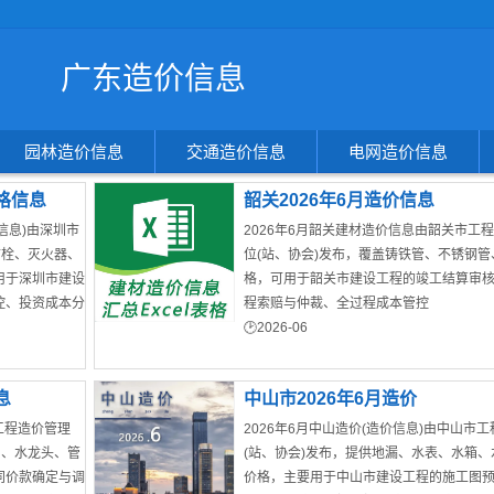
搜
广东造价信息
索
造
价
信
园林造价信息
交通造价信息
电网造价信息
息
格信息
韶关2026年6月造价信息
信息)由深圳市
2026年6月韶关建材造价信息由韶关市工
防栓、灭火器、
位(站、协会)发布，覆盖铸铁管、不锈钢管
用于深圳市建设
格，可用于韶关市建设工程的竣工结算审
控、投资成本分
程索赔与仲裁、全过程成本管控
2026-06
韶关市建材价格
息
中山市2026年6月造价
工程造价管理
2026年6月中山造价(造价信息)由中山市
阀、水龙头、管
(站、协会)发布，提供地漏、水表、水箱
同价款确定与调
价格，主要用于中山市建设工程的施工图