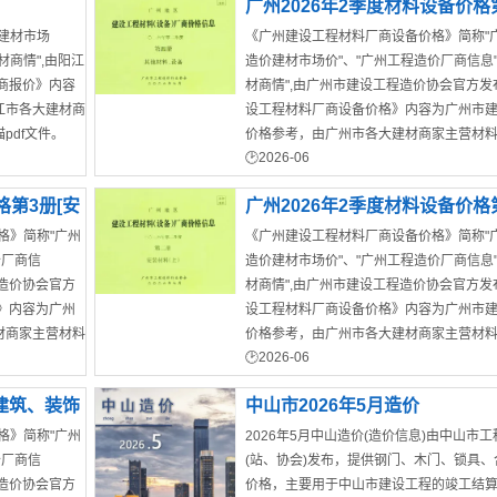
广州2026年2季度材料设备价格
建材市场
《广州建设工程材料厂商设备价格》简称"
它材料设备]建材市场价
材商情",由阳江
造价建材市场价"、"广州工程造价厂商信息"
商报价》内容
材商情",由广州市建设工程造价协会官方发
江市各大建材商
设工程材料厂商设备价格》内容为广州市
pdf文件。
价格参考，由广州市各大建材商家主营材
2026-06
总而成的原件扫描pdf文件。
格第3册[安
广州2026年2季度材料设备价格
格》简称"广州
《广州建设工程材料厂商设备价格》简称"
装材料]上部建材市场价
价厂商信
造价建材市场价"、"广州工程造价厂商信息"
程造价协会官方
材商情",由广州市建设工程造价协会官方发
》内容为广州
设工程材料厂商设备价格》内容为广州市
材商家主营材料
价格参考，由广州市各大建材商家主营材
2026-06
总而成的原件扫描pdf文件。
[建筑、装饰
中山市2026年5月造价
格》简称"广州
2026年5月中山造价(造价信息)由中山市
价厂商信
(站、协会)发布，提供钢门、木门、锁具
程造价协会官方
价格，主要用于中山市建设工程的竣工结