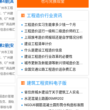
第4册[其
也可兑换现金
广州市工程
、"广州建
工程造价行业资讯
布,《广州建
建材厂商品牌
工程造价实习生能拿多少钱一个月
料信息价格汇
工程造价这行一级和二级造价师的工资差距
上班族考造价师报班还是自学情况分析
建设工程清单计价
第2册[安
什么是建设工程造价信息
广州市工程
建设工程造价行业改革的必要性
、"广州建
城市更新及新能源等新兴领域造价怎么做
布,《广州建
建材厂商品牌
全国交通公路工程造价运杂费汇总
料信息价格汇
建筑工程资料电子版
省住房城乡建设厅关于建筑工人实名制费用计取方法的公告
工程造价管理
水泥混凝土路面05MR202
、合页、滑轨
NGDJ6钢筋混凝土圆形筒仓构造标准图
算审核与审