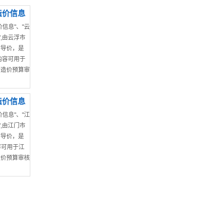
造价信息
信息"、"云
,由云浮市
指导价，是
，内容可用于
的造价预算审
材价参考价、
造价信息
信息"、"江
,由江门市
指导价，是
容可用于江
造价预算审核
、开平市、
：建材市场综
、政策通知文