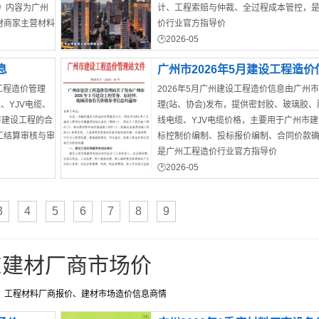
》内容为广州
计、工程索赔与仲裁、全过程成本管控，
材商家主营材料
价行业官方指导价
2026-05
中山市工程造价信息
息
广州市2026年5月建设工程造价
工程造价管理
2026年5月广州建设工程造价信息由广州
、YJV电缆、
理(站、协会)发布，提供密封胶、玻璃胶
市建设工程的合
线电缆、YJV电缆价格，主要用于广州市
工结算审核与审
标控制价编制、投标报价编制、合同价款
是广州工程造价行业官方指导价
2026-05
广州市工程预算价
3
4
5
6
7
8
9
东建材厂商市场价
、工程材料厂商报价、建材市场造价信息商情