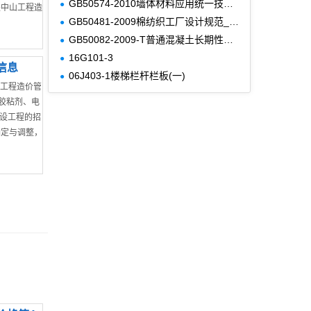
GB50574-2010墙体材料应用统一技术规范
是中山工程造
GB50481-2009棉纺织工厂设计规范_附条文说明
GB50082-2009-T普通混凝土长期性能和耐久性能试验方法标准
16G101-3
信息
06J403-1楼梯栏杆栏板(一)
市工程造价管
、胶粘剂、电
建设工程的招
确定与调整，