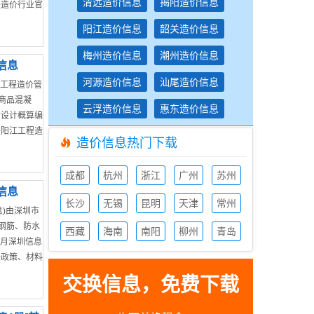
清远造价信息
揭阳造价信息
程造价行业官
阳江造价信息
韶关造价信息
梅州造价信息
潮州造价信息
信息
河源造价信息
汕尾造价信息
市工程造价管
商品混凝
云浮造价信息
惠东造价信息
的设计概算编
是阳江工程造
造价信息热门下载
成都
杭州
浙江
广州
苏州
造价
造价
造价
造价
造价
信息
信息
长沙
信息
无锡
信息
昆明
信息
天津
信息
常州
息)由深圳市
造价
造价
造价
造价
造价
、钢筋、防水
信息
西藏
信息
海南
信息
南阳
信息
柳州
信息
青岛
6月深圳信息
造价
造价
造价
造价
造价
件政策、材料
信息
信息
信息
信息
信息
交换信息，免费下载