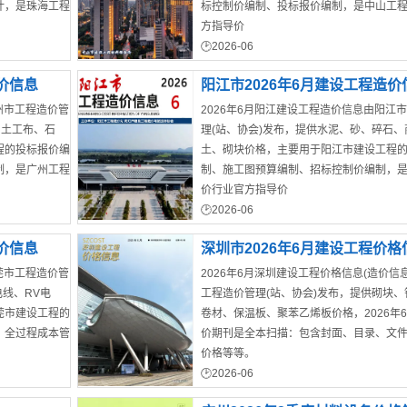
计，是珠海工程
标控制价编制、投标报价编制，是中山工
方指导价
2026-06
中山市造价材料信息
价信息
阳江市2026年6月建设工程造价
州市工程造价管
2026年6月阳江建设工程造价信息由阳江
、土工布、石
理(站、协会)发布，提供水泥、砂、碎石、
程的投标报价编
土、砌块价格，主要用于阳江市建设工程
制，是广州工程
制、施工图预算编制、招标控制价编制，
价行业官方指导价
2026-06
阳江市建材造价信息
价信息
深圳市2026年6月建设工程价格
莞市工程造价管
2026年6月深圳建设工程价格信息(造价信
电线、RV电
工程造价管理(站、协会)发布，提供砌块
莞市建设工程的
卷材、保温板、聚苯乙烯板价格，2026年
、全过程成本管
价期刊是全本扫描：包含封面、目录、文
价格等等。
2026-06
深圳市结算造价信息