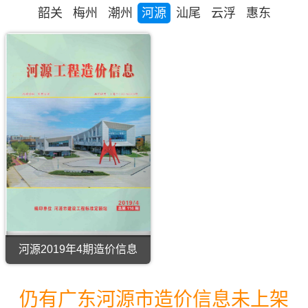
韶关
梅州
潮州
河源
汕尾
云浮
惠东
河源2019年4期造价信息
河
源
2019
仍有广东河源市造价信息未上架
年