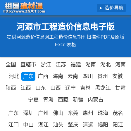
造价导航
河源市工程造价信息电子版
提供河源造价信息网工程造价信息期刊扫描件PDF及原版
Excel表格
全国
直辖市
浙江
江苏
福建
湖南
湖北
河南
河北
广东
广西
海南
云南
四川
贵州
安徽
陕西
江西
山东
山西
辽宁
吉林
黑龙江
甘肃
宁夏
青海
西藏
新疆
内蒙古
广东
深圳
广州
佛山
东莞
惠州
珠海
茂名
江门
中山
湛江
汕头
肇庆
清远
揭阳
阳江