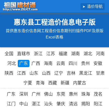
造价导航
惠东县工程造价信息电子版
提供惠东造价信息网工程造价信息期刊扫描件PDF及原版
Excel表格
全国
直辖市
浙江
江苏
福建
湖南
湖北
河南
河北
广东
广西
海南
云南
四川
贵州
安徽
陕西
江西
山东
山西
辽宁
吉林
黑龙江
甘肃
宁夏
青海
西藏
新疆
内蒙古
广东
深圳
广州
佛山
东莞
惠州
珠海
茂名
江门
中山
湛江
汕头
肇庆
清远
揭阳
阳江