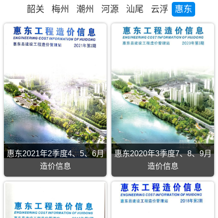
韶关
梅州
潮州
河源
汕尾
云浮
惠东
惠东2021年2季度4、5、6月
惠东2020年3季度7、8、9月
造价信息
造价信息
惠
东
2021
年
2
季