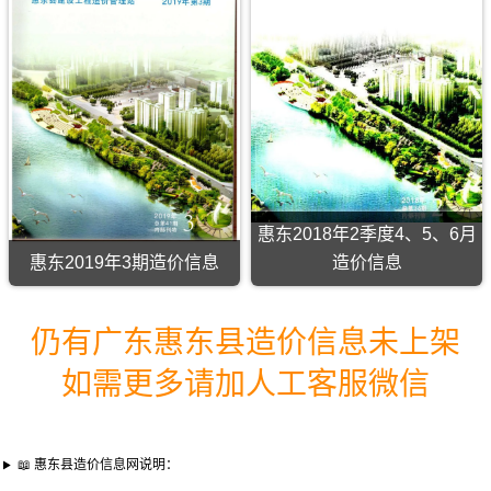
度
4、
5、
6
月
造
价
信
息
(惠
东
建
设
惠东2018年2季度4、5、6月
工
程
惠东2019年3期造价信息
造价信息
造
价
信
息)，
仍有广东惠东县造价信息未上架
惠
东
如需更多请加人工客服微信
县
建
设
工
程
📖 惠东县造价信息网说明：
造
价