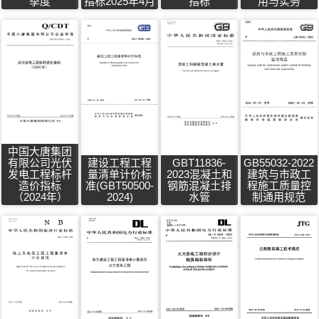
季度
指标2025年4月
指标
用与实务
中国大唐集团
有限公司光伏
建设工程工程
GBT11836-
GB55032-2022
发电工程标杆
量清单计价标
2023混凝土和
建筑与市政工
造价指标
准(GBT50500-
钢筋混凝土排
程施工质量控
（2024年）
2024)
水管
制通用规范