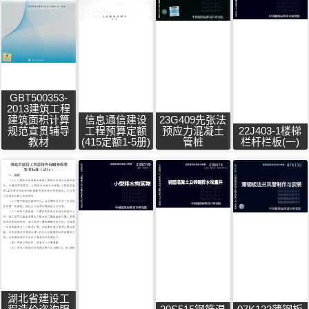
GBT500353-
2013建筑工程
建筑面积计算
信息通信建设
23G409先张法
规范宣贯辅导
工程预算定额
预应力混凝土
22J403-1楼梯
教材
(415定额1-5册)
管桩
栏杆栏板(一)
湖北省建设工