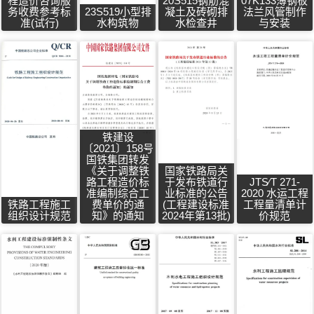
程造价咨询服
20S515钢筋混
07K133薄钢板
务收费参考标
23S519小型排
凝土及砖砌排
法兰风管制作
准(试行)
水构筑物
水检查井
与安装
铁建设
〔2021〕158号
国铁集团转发
《关于调整铁
国家铁路局关
路工程造价标
于发布铁道行
JTS∕T 271-
准编制综合工
业标准的公告
2020 水运工程
铁路工程施工
费单价的通
(工程建设标准
工程量清单计
组织设计规范
知》的通知
2024年第13批)
价规范