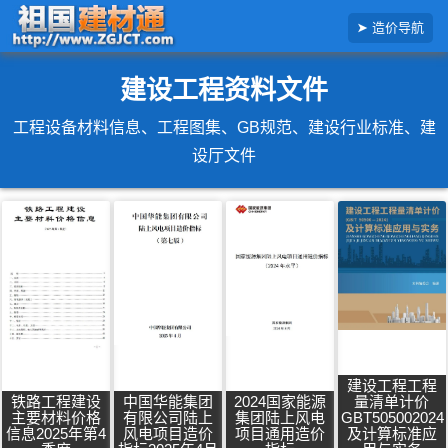
搜
造价导航
索
造
价
信
建设工程资料文件
息
工程设备材料信息、工程图集、GB规范、建设行业标准、建
设厅文件
建设工程工程
铁路工程建设
中国华能集团
2024国家能源
量清单计价
主要材料价格
有限公司陆上
集团陆上风电
GBT505002024
信息2025年第4
风电项目造价
项目通用造价
及计算标准应