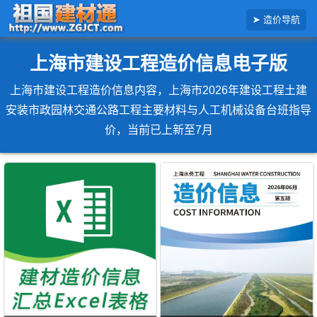
搜
造价导航
索
造
价
信
上海市建设工程造价信息电子版
息
上海市建设工程造价信息内容，上海市2026年建设工程土建
安装市政园林交通公路工程主要材料与人工机械设备台班指导
价，当前已上新至7月