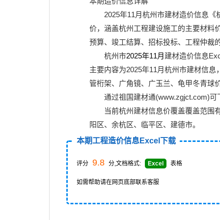
本期造价信息详解
2025年11月
杭州市建材造价信息《
价
，涵盖杭州工程建设施工的主要
材料
预算、竣工结算、招标投标、工程仲裁
杭州市
2025年11月
建材造价信息Exc
主要内容为2025年11月杭州市建材
管桁架、广角镜、广玉兰、龟甲冬青球
通过
祖国建材通(www.zgjct.com)
可
当前杭州建材信息价覆盖覆盖范围
阳区、余杭区、临平区、建德市。
本期工程造价信息Excel下载
9.8
评分
分,文档格式:
Excel
表格
如需帮助请在网页底部联系客服