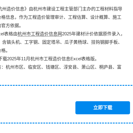
杭州造价信息
》由杭州市建设工程主管部门主办的
工程材料指导
价格信息
，作为工程造价管理审计、工程估算、设计概算、施工
的官方依据。
el表格由
杭州市工程造价信息网
2025年建材计价依据原件录入，
信息，含镐头机、工字钢、固定塔吊、瓜子黄杨球、挂钩钢脚手板、
价格。
下载2025年11月杭州市工程造价信息
Excel表格版
。
有：杭州市区、临安区、钱塘区、淳安县、萧山区、桐庐县、富
立即下载