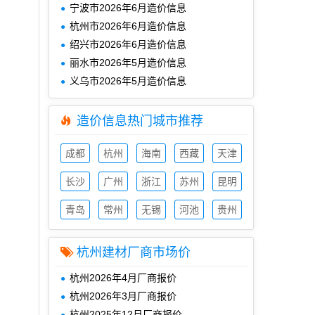
宁波市2026年6月造价信息
杭州市2026年6月造价信息
绍兴市2026年6月造价信息
丽水市2026年5月造价信息
义乌市2026年5月造价信息
造价信息热门城市推荐
成都
杭州
海南
西藏
天津
造价
造价
造价
造价
造价
信息
长沙
信息
广州
信息
浙江
信息
苏州
信息
昆明
造价
造价
造价
造价
造价
信息
青岛
信息
常州
信息
无锡
信息
河池
信息
贵州
造价
造价
造价
造价
造价
信息
信息
信息
信息
信息
杭州建材厂商市场价
杭州2026年4月厂商报价
杭州2026年3月厂商报价
杭州2025年12月厂商报价