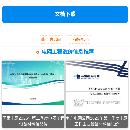
文档下载
造价信息网
工程投标价
电网工程造价信息推荐
国家电网2026年第二季度电网工程
南方电网公司2026年第一季度电网
设备材料信息价
工程主要设备材料信息价