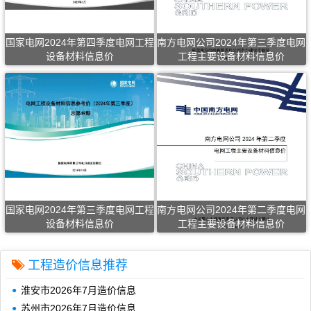
国家电网2024年第四季度电网工程
南方电网公司2024年第三季度电网
设备材料信息价
工程主要设备材料信息价
国家电网2024年第三季度电网工程
南方电网公司2024年第二季度电网
设备材料信息价
工程主要设备材料信息价
工程造价信息推荐
淮安市2026年7月造价信息
苏州市2026年7月造价信息