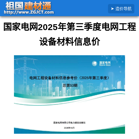
搜
首页
电网造价信息
国家电网
国家电网2025年第三季度电网工程设备材料信息价
造价导航
索
造
价
国家电网2025年第三季度电网工程
信
息
设备材料信息价