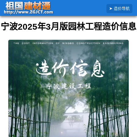
搜
首页
园林造价信息
宁波市
3月园林工程造价信息详解
造价导航
索
造
价
宁波2025年3月版园林工程造价信息
信
息