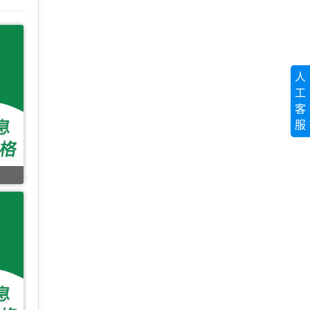
人
工
客
服