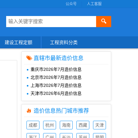
公众号
人工客服
🔍
建设工程定额
工程资料分类
直辖市最新造价信息
重庆市2026年7月造价信息
北京市2026年7月造价信息
上海市2026年7月造价信息
天津市2026年6月造价信息
造价信息热门城市推荐
成都
杭州
海南
西藏
天津
造价
造价
造价
造价
造价
信息
浙江
信息
广州
信息
长沙
信息
苏州
信息
昆明