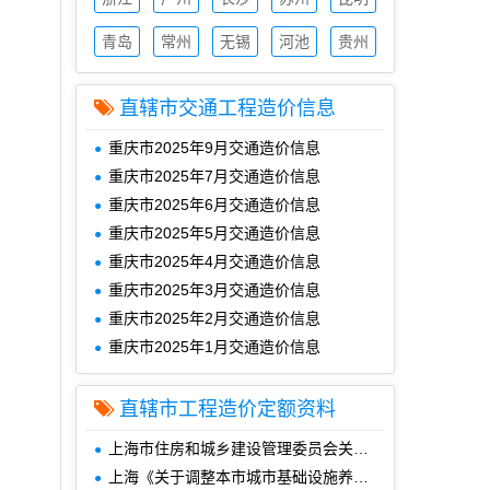
造价
造价
造价
造价
造价
信息
青岛
信息
常州
信息
无锡
信息
河池
信息
贵州
造价
造价
造价
造价
造价
信息
信息
信息
信息
信息
直辖市交通工程造价信息
重庆市2025年9月交通造价信息
重庆市2025年7月交通造价信息
重庆市2025年6月交通造价信息
重庆市2025年5月交通造价信息
重庆市2025年4月交通造价信息
重庆市2025年3月交通造价信息
重庆市2025年2月交通造价信息
重庆市2025年1月交通造价信息
直辖市工程造价定额资料
上海市住房和城乡建设管理委员会关于修订印发《上海市建设项目工程总承包招标评标办法》的通知(沪建规范〔2024〕6号)
上海《关于调整本市城市基础设施养护维修工程规费项目设置及费用计算等相关事项的通知》(沪建标定〔2024〕84号)