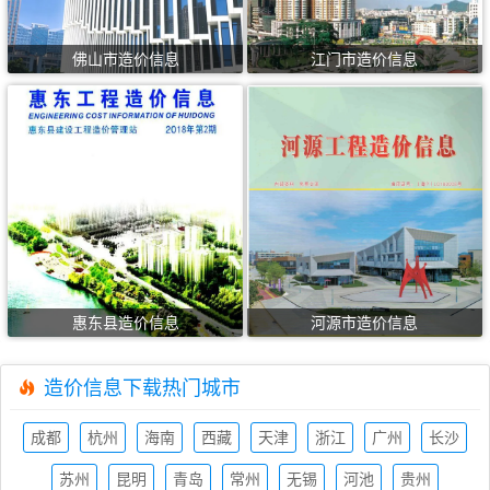
佛山市造价信息
江门市造价信息
惠东县造价信息
河源市造价信息
造价信息下载热门城市
成都
杭州
海南
西藏
天津
浙江
广州
长沙
造价
造价
造价
造价
造价
造价
造价
造价
苏州
昆明
青岛
常州
无锡
河池
贵州
信息
信息
信息
信息
信息
信息
信息
信息