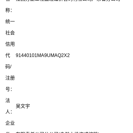
称：
统一
社会
信用
代
91440101MA9UMAQ2X2
码/
注册
号：
法
吴文宇
人：
企业