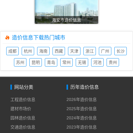
海安市造价信息
造价信息下载热门城市
成都
杭州
海南
西藏
天津
浙江
广州
长沙
造价
造价
造价
造价
造价
造价
造价
造价
苏州
昆明
青岛
常州
无锡
河池
贵州
信息
信息
信息
信息
信息
信息
信息
信息
造价
造价
造价
造价
造价
造价
造价
信息
信息
信息
信息
信息
信息
信息
网站分类
历年造价信息
工程造价信息
2026年造价信息
建材市场价
2025年造价信息
园林造价信息
2024年造价信息
交通造价信息
2023年造价信息