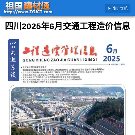
搜
首页
交通造价信息
四川省
6月交通建设工程造价信息详解
造价导航
索
造
价
四川2025年6月交通工程造价信息
信
息