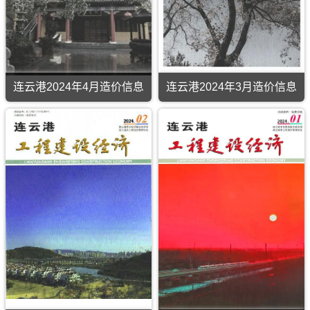
连云港2024年4月造价信息
连云港2024年3月造价信息