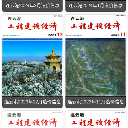
连云港2024年2月造价信息
连云港2024年1月造价信息
连云港2023年12月造价信息
连云港2023年11月造价信息