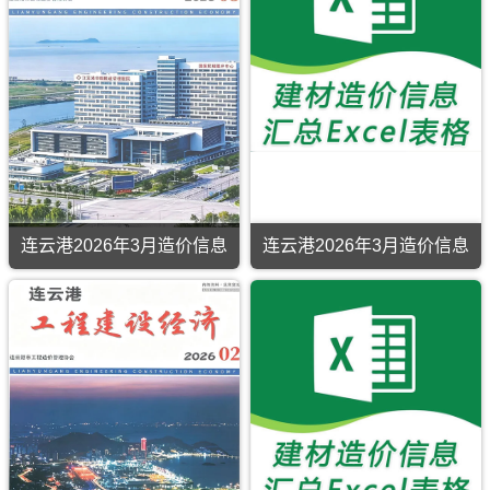
月
造
价
信
息
(连
云
港
工
程
建
设
经
济)，
连云港2026年3月造价信息
连云港2026年3月造价信息
连
连
云
云
港
港
市
2026
建
年
设
3
工
月
程
造
造
价
价
信
信
息
息
期
高
刊，
清