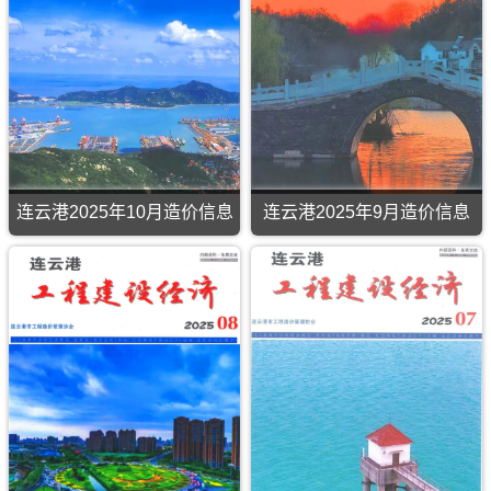
元/)、
轻
编
石
钢
制，
膏
龙
属
罩
骨
于
面
(0.00
连
腻
元/)、
云
子
焊
港
(0.00
接
市
元/)、
钢
工
石
管
程
墨
(0.00
结
聚
元/)、
算
连云港2025年10月造价信息
连云港2025年9月造价信息
苯
红
参
板
松
考
(0.00
原
价，
元/)、
木
连
石
(0.00
云
油
元/)、
港
沥
虹
市
青
吸
造
(0.00
式
价
元/)、
雨
信
实
水
息
心
地
期
细
漏
刊
木
(0.00
PDF
工
元/)、
板
混