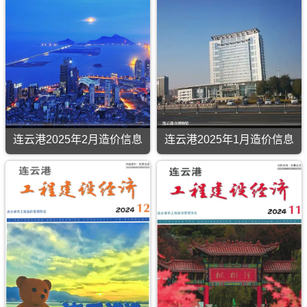
连云港2025年2月造价信息
连云港2025年1月造价信息