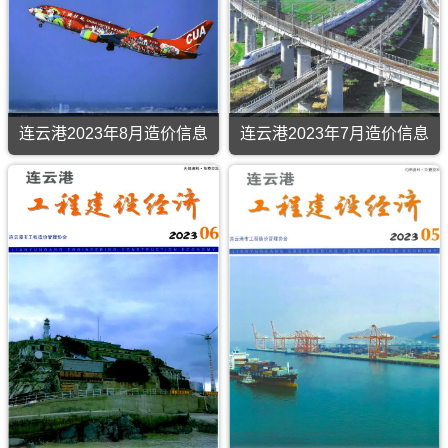
连云港2023年8月造价信息
连云港2023年7月造价信息