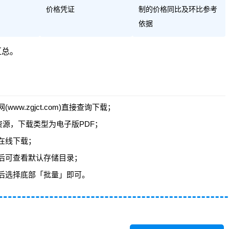
价格凭证
制的价格同比及环比参考
依据
汇总
。
w.zgjct.com)直接查询下载；
资源，下载类型为电子版PDF；
在线下载；
后可查看默认存储目录；
后选择底部「批量」即可。