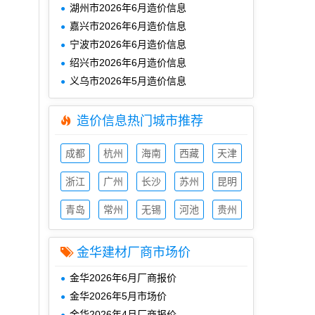
湖州市2026年6月造价信息
嘉兴市2026年6月造价信息
宁波市2026年6月造价信息
绍兴市2026年6月造价信息
义乌市2026年5月造价信息
造价信息热门城市推荐
成都
杭州
海南
西藏
天津
造价
造价
造价
造价
造价
信息
浙江
信息
广州
信息
长沙
信息
苏州
信息
昆明
造价
造价
造价
造价
造价
信息
青岛
信息
常州
信息
无锡
信息
河池
信息
贵州
造价
造价
造价
造价
造价
信息
信息
信息
信息
信息
金华建材厂商市场价
金华2026年6月厂商报价
金华2026年5月市场价
金华2026年4月厂商报价