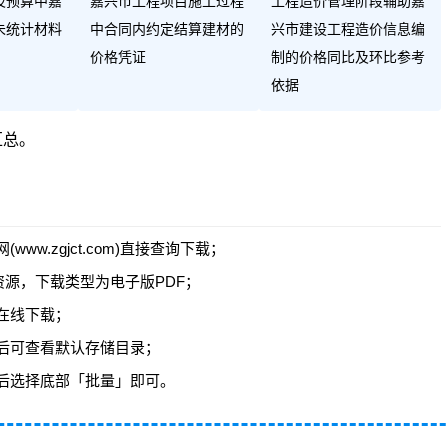
及预算中嘉
嘉兴市工程项目施工过程
工程造价管理阶段辅助嘉
未统计材料
中合同内约定结算建材的
兴市建设工程造价信息编
价格凭证
制的价格同比及环比参考
依据
汇总
。
w.zgjct.com)直接查询下载；
资源，下载类型为电子版PDF；
在线下载；
后可查看默认存储目录；
后选择底部「批量」即可。