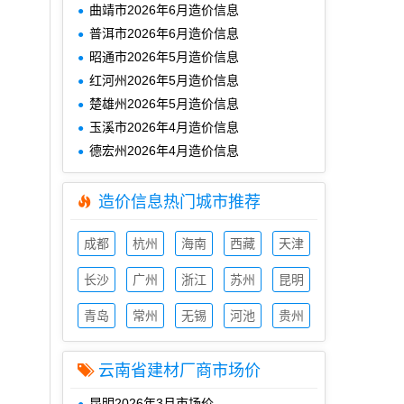
曲靖市2026年6月造价信息
普洱市2026年6月造价信息
昭通市2026年5月造价信息
红河州2026年5月造价信息
楚雄州2026年5月造价信息
玉溪市2026年4月造价信息
德宏州2026年4月造价信息
造价信息热门城市推荐
成都
杭州
海南
西藏
天津
造价
造价
造价
造价
造价
信息
长沙
信息
广州
信息
浙江
信息
苏州
信息
昆明
造价
造价
造价
造价
造价
信息
青岛
信息
常州
信息
无锡
信息
河池
信息
贵州
造价
造价
造价
造价
造价
信息
信息
信息
信息
信息
云南省建材厂商市场价
昆明2026年3月市场价