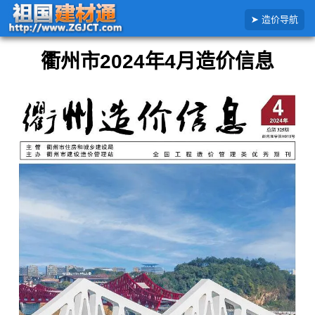
搜
首页
浙江省
衢州市
2024年
衢州市2024年4月造价信息
造价导航
索
造
价
衢州市2024年4月造价信息
信
息