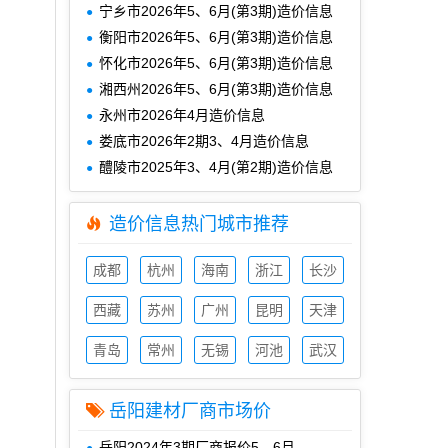
宁乡市2026年5、6月(第3期)造价信息
衡阳市2026年5、6月(第3期)造价信息
怀化市2026年5、6月(第3期)造价信息
湘西州2026年5、6月(第3期)造价信息
永州市2026年4月造价信息
娄底市2026年2期3、4月造价信息
醴陵市2025年3、4月(第2期)造价信息
造价信息热门城市推荐
成都
杭州
海南
浙江
长沙
造价
造价
造价
造价
造价
信息
西藏
信息
苏州
信息
广州
信息
昆明
信息
天津
造价
造价
造价
造价
造价
信息
青岛
信息
常州
信息
无锡
信息
河池
信息
武汉
造价
造价
造价
造价
造价
信息
信息
信息
信息
信息
岳阳建材厂商市场价
岳阳2024年3期厂商报价5、6月