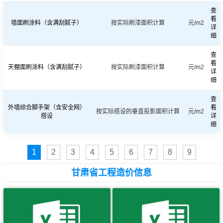
查
看
墙面刷涂料（含满刮腻子）
按实际刷漆面积计算
元/m2
详
细
查
看
天棚面刷涂料（含满刮腻子）
按实际刷漆面积计算
元/m2
详
细
查
外墙综合脚手架（含安全网）
看
按实际搭设的垂直投影面积计算
元/m2
搭设
详
细
1
2
3
4
5
6
7
8
9
甘肃省工程造价信息