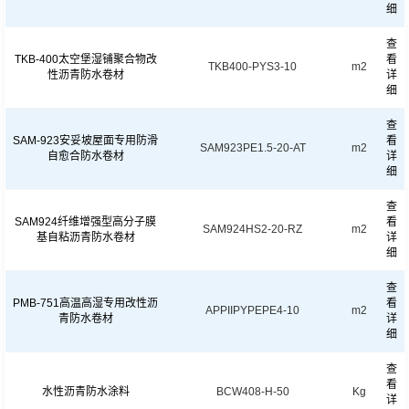
细
查
TKB-400太空堡湿铺聚合物改
看
TKB400-PYS3-10
m2
性沥青防水卷材
详
细
查
SAM-923安妥坡屋面专用防滑
看
SAM923PE1.5-20-AT
m2
自愈合防水卷材
详
细
查
SAM924纤维增强型高分子膜
看
SAM924HS2-20-RZ
m2
基自粘沥青防水卷材
详
细
查
PMB-751高温高湿专用改性沥
看
APPIIPYPEPE4-10
m2
青防水卷材
详
细
查
看
水性沥青防水涂料
BCW408-H-50
Kg
详