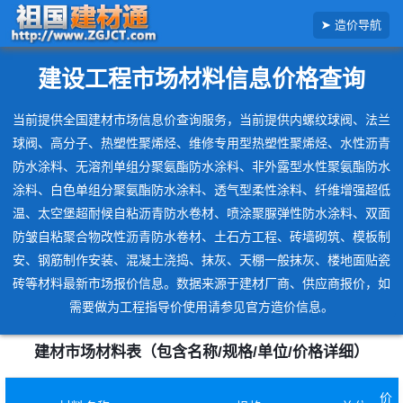
搜
造价导航
索
造
价
建设工程市场材料信息价格查询
信
息
当前提供
全国建材市场信息价查询服务
，当前提供
内螺纹球阀
、
法兰
球阀
、
高分子
、
热塑性聚烯烃
、
维修专用型热塑性聚烯烃
、
水性沥青
防水涂料
、
无溶剂单组分聚氨酯防水涂料
、
非外露型水性聚氨酯防水
涂料
、
白色单组分聚氨酯防水涂料
、
透气型柔性涂料
、
纤维增强超低
温
、
太空堡超耐候自粘沥青防水卷材
、
喷涂聚脲弹性防水涂料
、
双面
防皱自粘聚合物改性沥青防水卷材
、
土石方工程
、
砖墙砌筑
、
模板制
安
、
钢筋制作安装
、
混凝土浇捣
、
抹灰
、
天棚一般抹灰
、
楼地面贴瓷
砖
等材料最新市场报价信息。数据来源于建材厂商、供应商报价，如
需要做为工程指导价使用请参见
官方造价信息
。
建材市场材料表（包含名称/规格/单位/价格详细）
价