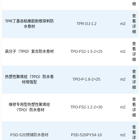
细
查
TPR丁基自粘橡胶耐根穿刺防
看
TPR-DJ-1.2
m2
水卷材
详
细
查
看
高分子（TPO）复合防水卷材
TPO-FS2-1.5-2×25
m2
详
细
查
热塑性聚烯烃（TPO）防水卷
看
TPO-P-1.8-2×25
m2
材增强型
详
细
查
维修专用型热塑性聚烯烃
看
TPO-FS2-1.2-2×30
m2
（TPO）防水卷材
详
细
查
看
PSD-520预铺防水卷材
PSD-520PYS4-10
m2
详