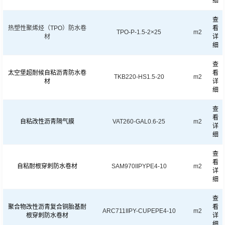
细
查
热塑性聚烯烃（TPO）防水卷
看
TPO-P-1.5-2×25
m2
材
详
细
查
太空堡超耐候自粘沥青防水卷
看
TKB220-HS1.5-20
m2
材
详
细
查
看
自粘改性沥青隔气膜
VAT260-GAL0.6-25
m2
详
细
查
看
自粘耐根穿刺防水卷材
SAM970IIPYPE4-10
m2
详
细
查
聚合物改性沥青复合铜胎基耐
看
ARC711IIPY-CUPEPE4-10
m2
根穿刺防水卷材
详
细