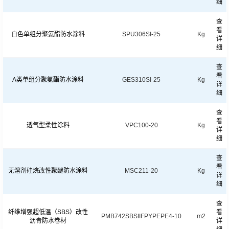
细
查
看
白色单组分聚氨酯防水涂料
SPU306SI-25
Kg
详
细
查
看
A类单组分聚氨酯防水涂料
GES310SI-25
Kg
详
细
查
看
透气型柔性涂料
VPC100-20
Kg
详
细
查
看
无溶剂硅烷改性聚醚防水涂料
MSC211-20
Kg
详
细
查
纤维增强超低温（SBS）改性
看
PMB742SBSIIFPYPEPE4-10
m2
沥青防水卷材
详