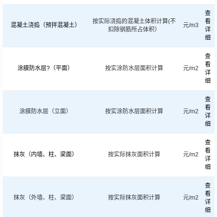
查
按实际浇捣的混凝土体积计算(不
看
混凝土浇捣（预拌混凝土）
元/m3
扣除钢筋所占体积）
详
细
查
看
涂膜防水层?（平面）
按实涂防水层面积计算
元/m2
详
细
查
看
涂膜防水层（立面）
按实涂防水层面积计算
元/m2
详
细
查
看
抹灰（内墙、柱、梁面）
按实际抹灰面积计算
元/m2
详
细
查
看
抹灰（外墙、柱、梁面）
按实际抹灰面积计算
元/m2
详
细