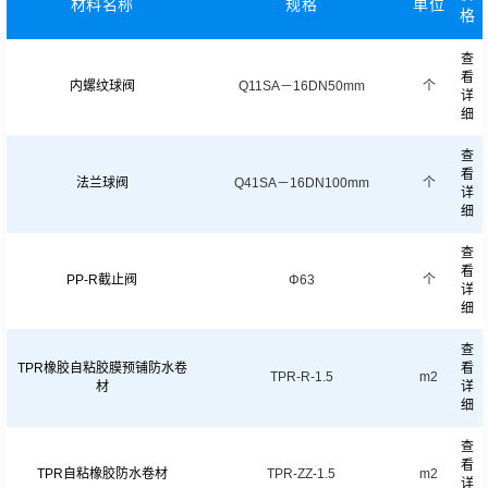
材料名称
规格
单位
格
查
看
内螺纹球阀
Q11SA－16DN50mm
个
详
细
查
看
法兰球阀
Q41SA－16DN100mm
个
详
细
查
看
PP-R截止阀
Φ63
个
详
细
查
TPR橡胶自粘胶膜预铺防水卷
看
TPR-R-1.5
m2
材
详
细
查
看
TPR自粘橡胶防水卷材
TPR-ZZ-1.5
m2
详