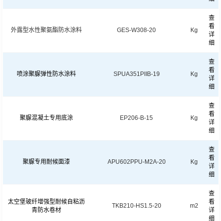
查
看
外露型水性聚氨酯防水涂料
GES-W308-20
Kg
详
细
查
看
喷涂聚脲弹性防水涂料
SPUA351PIIB-19
Kg
详
细
查
看
聚脲混凝土专用底涂
EP206-B-15
Kg
详
细
查
看
聚脲专用耐候面漆
APU602PPU-M2A-20
Kg
详
细
查
太空堡玻纤增强型耐候自粘沥
看
TKB210-HS1.5-20
m2
青防水卷材
详
细