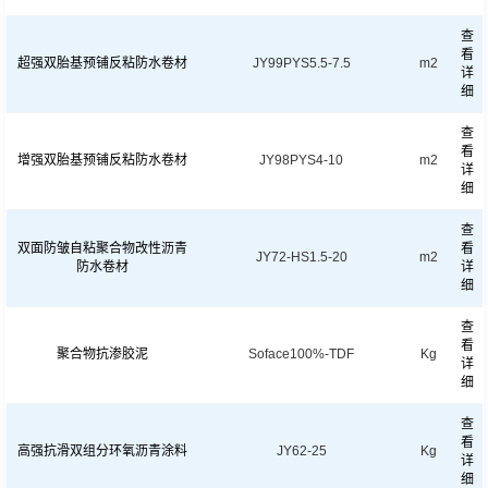
查
看
超强双胎基预铺反粘防水卷材
JY99PYS5.5-7.5
m2
详
细
查
看
增强双胎基预铺反粘防水卷材
JY98PYS4-10
m2
详
细
查
双面防皱自粘聚合物改性沥青
看
JY72-HS1.5-20
m2
防水卷材
详
细
查
看
聚合物抗渗胶泥
Soface100%-TDF
Kg
详
细
查
看
高强抗滑双组分环氧沥青涂料
JY62-25
Kg
详
细