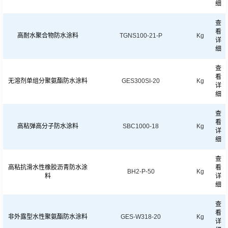
细
查
看
高耐水聚合物防水涂料
TGNS100-21-P
Kg
详
细
查
看
无溶剂单组分聚氨酯防水涂料
GES300SI-20
Kg
详
细
查
看
高粘弹高分子防水涂料
SBC1000-18
Kg
详
细
查
高粘抗滑水性橡胶沥青防水涂
看
BH2-P-50
Kg
料
详
细
查
看
非外露型水性聚氨酯防水涂料
GES-W318-20
Kg
详