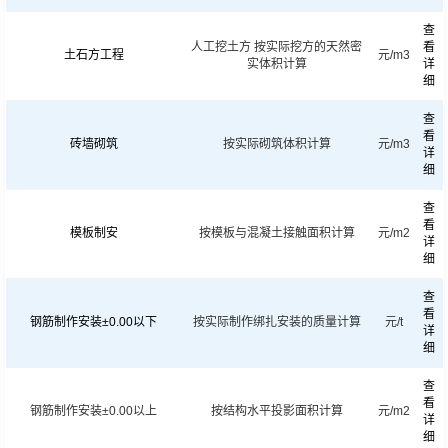
查
人工挖土方 按实际挖方的天然密
看
土石方工程
元/m3
实体积计算
详
细
查
看
砖墙砌筑
按实际砌筑体积计算
元/m3
详
细
查
看
模板制安
按模板与混凝土接触面积计算
元/m2
详
细
查
看
钢筋制作安装±0.00以下
按实际制作绑扎安装的质量计算
元/t
详
细
查
看
钢筋制作安装±0.00以上
按结构水平投影面积计算
元/m2
详
细