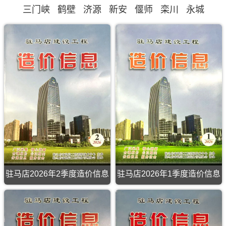
三门峡
鹤壁
济源
新安
偃师
栾川
永城
驻马店2026年2季度造价信息
驻马店2026年1季度造价信息
驻
马
店
2026
年
2