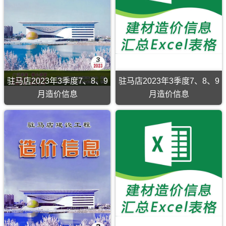
制，
属
于
驻
马
店
市
工
程
驻马店2023年3季度7、8、9
驻马店2023年3季度7、8、9
建
筑
月造价信息
月造价信息
招
投
驻
标
马
参
店
考
2023
文
年
件，
3
驻
季
马
度
店
7、
市
8、
造
9
价
月
信
造
息
价
期
信
刊