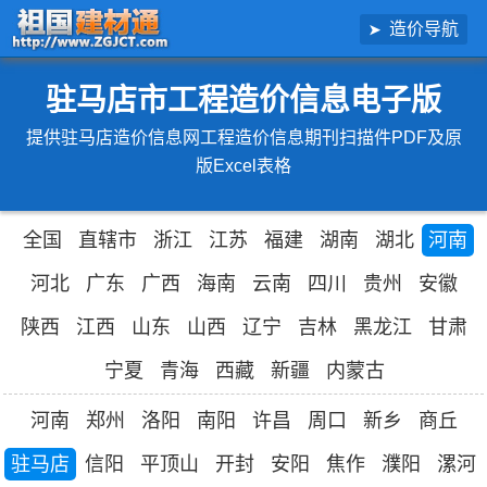
造价导航
驻马店市工程造价信息电子版
提供驻马店造价信息网工程造价信息期刊扫描件PDF及原
版Excel表格
全国
直辖市
浙江
江苏
福建
湖南
湖北
河南
河北
广东
广西
海南
云南
四川
贵州
安徽
陕西
江西
山东
山西
辽宁
吉林
黑龙江
甘肃
宁夏
青海
西藏
新疆
内蒙古
河南
郑州
洛阳
南阳
许昌
周口
新乡
商丘
驻马店
信阳
平顶山
开封
安阳
焦作
濮阳
漯河