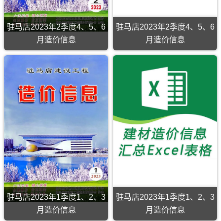
息
PDF
期
刊，
驻
驻马店2023年2季度4、5、6
驻马店2023年2季度4、5、6
马
月造价信息
月造价信息
店
市
建
设
工
程
造
价
信
息
网
原
版
Excel，
驻
马
店
工
程
造
驻马店2023年1季度1、2、3
驻马店2023年1季度1、2、3
价
信
月造价信息
月造价信息
息