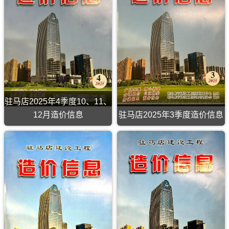
季
度
造
价
信
息
(驻
马
店
造
价
信
驻马店2025年4季度10、11、
息)，
驻
12月造价信息
驻马店2025年3季度造价信息
马
店
市
建
设
工
程
造
价
信
息
高
清
扫