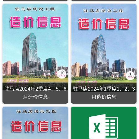
纷
由
调
驻
解
马
店
市
建
设
工
程
造
价
信
息
网
发
布，
用
驻马店2024年2季度4、5、6
驻马店2024年1季度1、2、3
于
驻
月造价信息
月造价信息
马
店
工
程
投
资
估
算
编