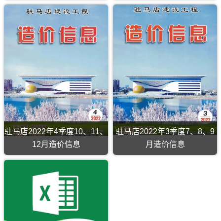
价
是
每
季
度
出
一
期，
当
是
2023
年
第
1
季
度，
覆
驻马店2022年4季度10、11、
驻马店2022年3季度7、8、9
盖
时
12月造价信息
月造价信息
间
为
2023
年
1、
2、
3
月;
驻