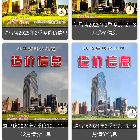
描
件
PDF，
属
驻马店2025年1季度1、2、3
于
驻
驻马店2025年2季度造价信息
月造价信息
马
店
驻
市
马
工
店
程
2025
材
年
料
2
指
季
导
度
价，
造
用
价
于
信
驻
息
马
（驻
店
马
工
店
程
造
材
价
料
信
驻马店2024年4季度10、11、
驻马店2024年3季度7、8、9
价
息）
12月造价信息
月造价信息
格
期
纠
刊，