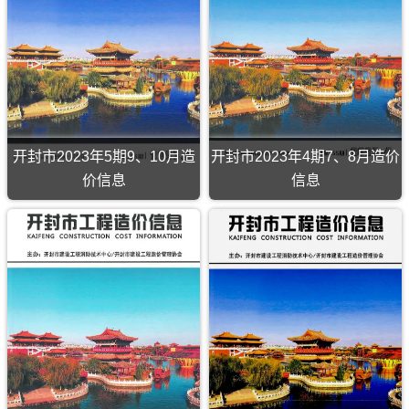
价
信
息
期
刊，
开
封
市
建
设
开封市2023年5期9、10月造
开封市2023年4期7、8月造价
工
程
价信息
信息
造
价
信
息
网
原
版
Excel，
用
于
开
封
工
程
投
标