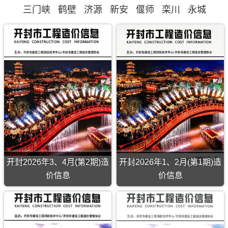
三门峡
鹤壁
济源
新安
偃师
栾川
永城
开封2026年3、4月(第2期)造
开封2026年1、2月(第1期)造
价信息
价信息
开
封
2026
年
3、
4