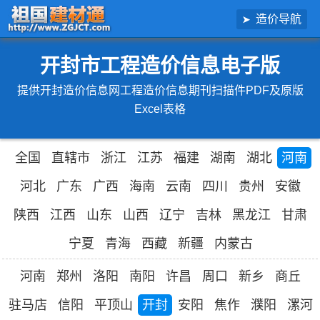
造价导航
开封市工程造价信息电子版
提供开封造价信息网工程造价信息期刊扫描件PDF及原版
Excel表格
全国
直辖市
浙江
江苏
福建
湖南
湖北
河南
河北
广东
广西
海南
云南
四川
贵州
安徽
陕西
江西
山东
山西
辽宁
吉林
黑龙江
甘肃
宁夏
青海
西藏
新疆
内蒙古
河南
郑州
洛阳
南阳
许昌
周口
新乡
商丘
驻马店
信阳
平顶山
开封
安阳
焦作
濮阳
漯河