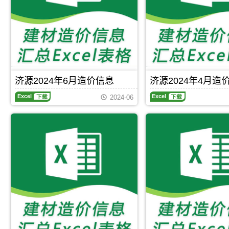
价
价
造
期
信
信
价
刊，
息
息
信
济
网
网
息
源
高
高
（济
市
清
清
源
建
扫
扫
建
设
描
描
设
工
件
件
工
程
济源2024年6月造价信息
济源2024年4月造
PDF，
PDF，
程
造
属
属
济
济
造
价
2024-06
于
于
源
源
价
信
济
济
2024
2024
信
息
源
源
年
年
息）
网
市
市
6
4
期
原
工
施
月
月
刊，
版
程
工
造
造
由
Excel，
价
建
价
价
济
用
格
材
信
信
源
于
参
取
息
息
市
济
考
价
期
期
建
源
Excel
下载
Excel
下载
信
指
刊，
刊，
设
工
息，
导，
济
济
造
程
用
用
源
源
价
招
于
于
市
市
信
标
济
济
建
建
息
控
源
源