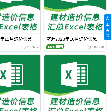
造
期
价
刊，
信
济
息
源
网
人
市
发
工
建
布，
设
客
用
工
于
服
程
3年12月造价信息
济源2023年10月造价信息
济
造
源
济
价
2023-12
2023-10
工
源
信
程
2023
息
设
年
网
计
10
原
概
月
版
算
造
Excel，
编
价
用
制，
信
于
属
息
济
于
期
源
Excel
下载
Excel
下载
济
刊，
工
源
济
程
市
源
材
工
市
料
程
建
价
材