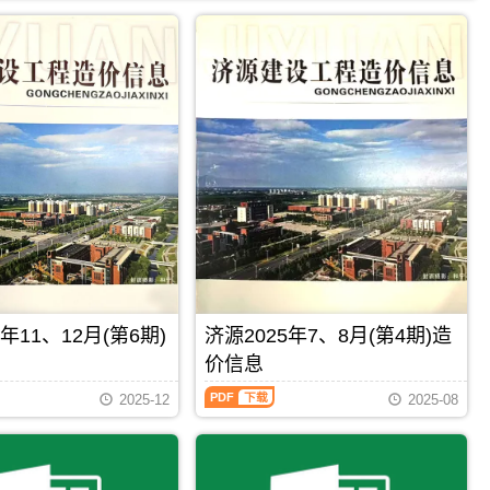
年11、12月(第6期)
济源2025年7、8月(第4期)造
价信息
济
2025-12
2025-08
源
2025
年
7、
8