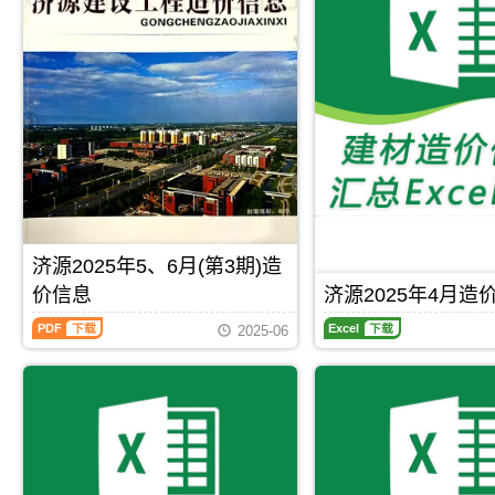
PDF
下载
PDF
下载
月
月
(第
(第
3
2
期)
期)
造
造
价
价
信
信
息
息
(济
(济
源
源
建
建
设
设
工
工
程
程
济源2025年5、6月(第3期)造
造
造
价信息
济源2025年4月造
价
价
信
信
济
济
息)，
息)，
2025-06
源
源
济
济
2025
2025
源
源
年
年
市
市
5、
4
建
建
6
月
设
设
月
造
工
工
(第
价
程
程
3
信
PDF
下载
Excel
下载
造
造
期)
息