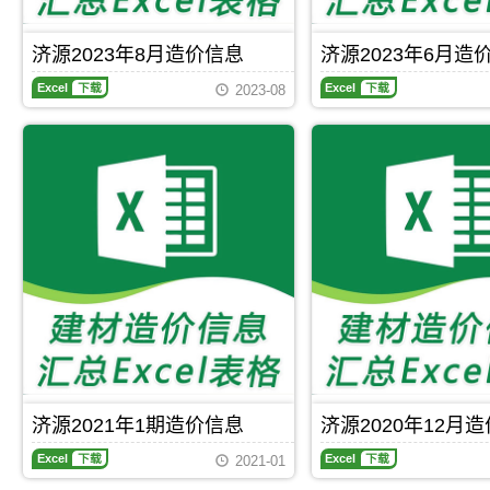
设
设
网
制
工
工
工
工
发
价
程
程
程
程
布，
编
济源2023年8月造价信息
济源2023年6月造
投
合
造
造
用
制，
资
同
济
济
价
价
于
属
2023-08
成
价
源
源
信
信
济
于
本
款
2023
2023
息
息
源
济
分
确
年
年
网
网
工
源
析
定
8
6
原
原
程
市
与
月
月
版
版
全
工
调
造
造
Excel，
Excel，
过
程
整
价
价
用
用
程
材
信
信
于
于
成
料
息
息
济
济
本
定
期
期
源
源
管
价
刊，
刊，
工
工
控，
参
济
济
程
程
属
考
Excel
下载
Excel
下载
源
源
施
投
于
市
市
工
资
济
建
建
图
估
源
设
设
预
算
市
工
工
算
编
建
程
程
编
制，
材
济源2021年1期造价信息
济源2020年12月
造
造
制，
属
参
济
济
价
价
属
于
考
2021-01
源
源
信
信
于
济
价，
2021
2020
息
息
济
源
济