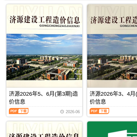
济源2026年5、6月(第3期)造
济源2026年3、4月
价信息
价信息
济
济
2026-06
源
源
2026
2026
年
年
5、
3、
6
4