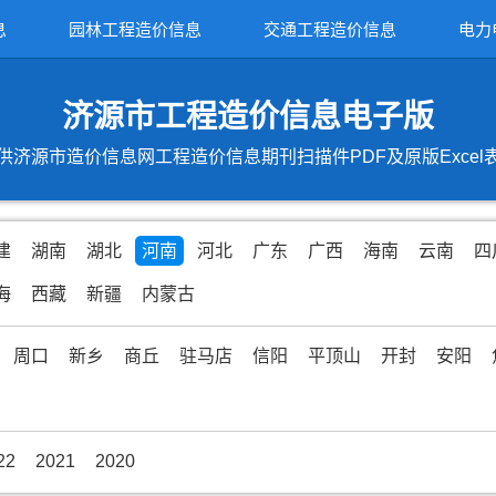
息
园林工程造价信息
交通工程造价信息
电力
济源市工程造价信息电子版
供济源市造价信息网工程造价信息期刊扫描件PDF及原版Excel
建
湖南
湖北
河南
河北
广东
广西
海南
云南
四
海
西藏
新疆
内蒙古
周口
新乡
商丘
驻马店
信阳
平顶山
开封
安阳
22
2021
2020