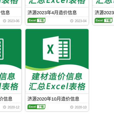
源
设
价
成
源
投
市
工
编
本
工
资
建
程
制，
管
价信息
济源2023年4月造价信息
济源202
程
估
设
造
属
控，
投
算
济
济
工
价
于
属
2023-06
2023-04
资
编
源
源
程
信
济
于
估
制
2023
2023
造
息
源
济
算
年
年
价
网
市
源
编
4
2
信
原
工
市
制
月
月
息
版
程
工
造
造
网
Excel，
建
程
价
价
原
用
筑
材
信
信
版
于
招
料
息
息
Excel，
济
投
定
期
期
用
源
标
价
刊，
刊，
于
工
参
参
济
济
济
程
考
考
Excel
下载
源
源
源
全
文
市
市
工
过
件
建
建
程
程
设
设
招
成
工
工
标
本
程
程
控
管
造价信息
济源2020年10月造价信息
造
造
制
控，
济
价
价
价
属
2020-12
2020-10
源
信
信
编
于
2020
息
息
制，
济