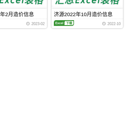
设
格
料
工
纠
指
程
纷
3年2月造价信息
济源2022年10月造价信息
导
造
调
价，
济
价
解，
2023-02
2022-10
济
源
信
属
源
2022
息
于
市
年
网
济
造
10
原
源
价
月
版
市
信
造
Excel，
施
息
价
用
工
期
信
于
建
刊
息
济
材
PDF
期
源
取
刊，
工
价
济
程
指
Excel
下载
Excel
下载
源
投
导
市
资
建
成
设
本
工
分
程
析，
造
属
价
于
信
济
息
源