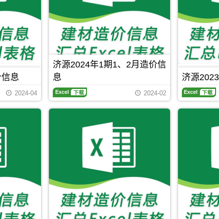
价
价
期
期
信
信
刊，
刊，
息
息
济
济
网
网
源
源
高
高
市
市
清
清
建
建
扫
扫
设
设
描
描
济源2024年1期1、2月造价信
工
工
件
件
程
程
价信息
息
济源202
PDF，
PDF，
造
造
属
属
济
济
价
价
2024-04
2024-02
于
于
源
源
信
信
济
济
2024
2023
息
息
源
源
年
年
网
网
市
市
1
12
原
原
工
建
期
月
版
版
程
材
1、
造
Excel，
Excel，
合
价
2
价
用
用
同
格
月
信
于
于
材
汇
造
息
济
济
料
编，
价
期
源
源
Excel
下载
核
用
信
刊，
工
工
定
于
息
济
程
程
价，
济
期
源
投
全
用
源
刊，
市
标
过
于
工
济
建
报
程
济
程