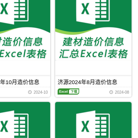
PDF
下载
PDF
下载
月
(第
4
期)
造
价
信
息
（济
源
建
设
工
程
造
4年10月造价信息
济源2024年8月造价信息
价
信
济
息）
2024-10
2024-08
源
期
2024
刊，
年
由
8
济
月
源
造
市
价
建
信
Excel
下载
Excel
下载
设
息