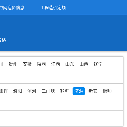
电网造价信息
工程造价定额
表格
川
贵州
安徽
陕西
江西
山东
山西
辽宁
焦作
濮阳
漯河
三门峡
鹤壁
济源
新安
偃师