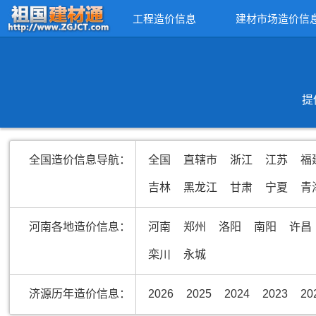
工程造价信息
建材市场造价信
提
全国造价信息导航：
全国
直辖市
浙江
江苏
福
吉林
黑龙江
甘肃
宁夏
青
河南各地造价信息：
河南
郑州
洛阳
南阳
许昌
栾川
永城
济源历年造价信息：
2026
2025
2024
2023
20