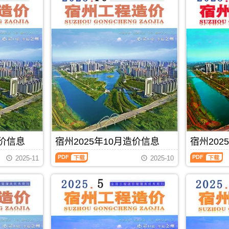
造价信息
宿州2025年10月造价信息
宿州202
宿
宿
2025-11
2025-10
州
州
2025
2025
年
年
10
9
月
月
PDF
下载
造
造
价
价
信
信