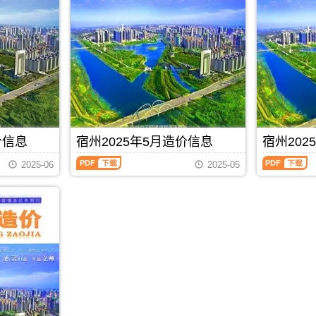
息
息
(宿
(宿
州
州
工
工
程
程
造
造
价)，
价)，
宿
宿
州
州
市
市
建
建
设
设
价信息
宿州2025年5月造价信息
宿州202
工
工
宿
宿
程
程
2025-06
2025-05
州
州
造
造
2025
2025
价
价
年
年
信
信
5
4
息
息
月
月
网
网
造
造
高
高
价
价
清
清
PDF
下载
信
信
扫
扫
息
息
描
描
（宿
（宿
件
件
州
州
PDF，
PDF，
工
工
属
属
程
程
于
于