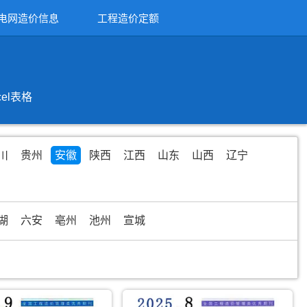
电网造价信息
工程造价定额
el表格
川
贵州
安徽
陕西
江西
山东
山西
辽宁
湖
六安
亳州
池州
宣城