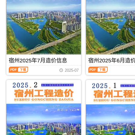
息
息
(宿
(宿
州
州
工
工
程
程
造
造
价)，
价)，
宿
宿
州
州
市
市
建
建
设
设
宿州2025年7月造价信息
宿州2025年6月造
工
工
宿
宿
程
程
2025-07
州
州
造
造
2025
2025
价
价
年
年
信
信
7
6
息
息
月
月
网
网
造
造
高
高
价
价
清
清
PDF
下载
PDF
下载
信
信
扫
扫
息
息
描
描
（宿
（宿
件
件
州
州
PDF，
PDF，
工
工
当
属
程
程
前
于