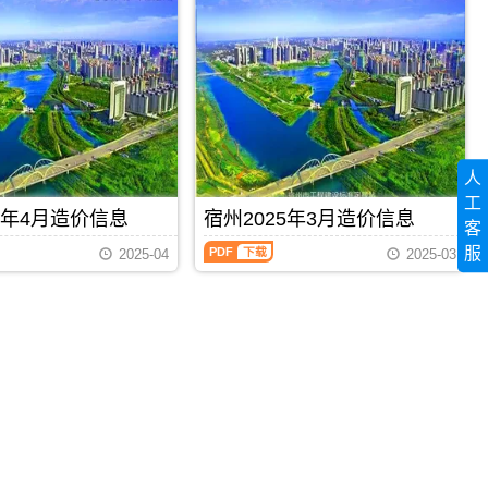
息
（宿
州
工
程
造
价）
期
刊，
由
人
宿
工
州
5年4月造价信息
宿州2025年3月造价信息
客
市
宿
建
服
2025-04
2025-03
州
设
2025
造
年
价
3
信
月
息
造
网
价
发
PDF
下载
PDF
下载
信
布，
息
用
（宿
于
州
宿
工
州
程
工