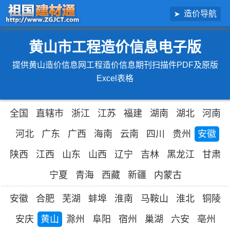
造价导航
黄山市工程造价信息电子版
提供黄山造价信息网工程造价信息期刊扫描件PDF及原版
Excel表格
全国
直辖市
浙江
江苏
福建
湖南
湖北
河南
河北
广东
广西
海南
云南
四川
贵州
安徽
陕西
江西
山东
山西
辽宁
吉林
黑龙江
甘肃
宁夏
青海
西藏
新疆
内蒙古
安徽
合肥
芜湖
蚌埠
淮南
马鞍山
淮北
铜陵
安庆
黄山
滁州
阜阳
宿州
巢湖
六安
亳州