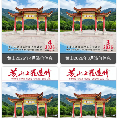
造
价
信
息
(黄
山
工
程
造
价)，
黄
山
市
黄山2026年4月造价信息
黄山2026年3月造价信息
建
设
工
程
造
价
信
息
高
清
扫
描
件
PDF，
内