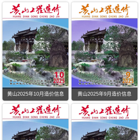
市
纷
建
调
设
解
工
程
造
价
信
息
网
发
布，
用
于
黄
山
工
程
设
黄山2025年10月造价信息
黄山2025年9月造价信息
计
概
算
编
制，
属
于
黄
山