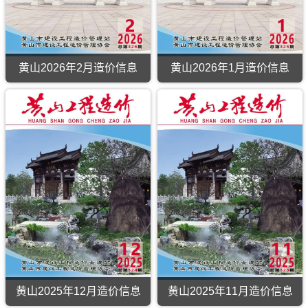
容
包
含
建
材
供
黄山2026年2月造价信息
黄山2026年1月造价信息
应
黄
商
山
报
2026
价
年
和
2
材
月
料
造
参
价
考
信
信
息
息.
（黄
用
山
于
工
黄
程
山
造
工
价）
程
期
材
刊，
料
由
价
黄山2025年12月造价信息
黄山2025年11月造价信息
黄
格
山
纠