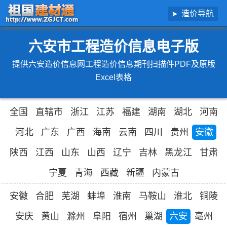
造价导航
六安市工程造价信息电子版
提供六安造价信息网工程造价信息期刊扫描件PDF及原版
Excel表格
全国
直辖市
浙江
江苏
福建
湖南
湖北
河南
河北
广东
广西
海南
云南
四川
贵州
安徽
陕西
江西
山东
山西
辽宁
吉林
黑龙江
甘肃
宁夏
青海
西藏
新疆
内蒙古
安徽
合肥
芜湖
蚌埠
淮南
马鞍山
淮北
铜陵
安庆
黄山
滁州
阜阳
宿州
巢湖
六安
亳州