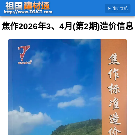
搜
首
全国造价信
河南
焦作
2026
2026年3、4月(第2期)焦作市造价信
造价导航
索
页
息
省
市
年
息
造
价
焦作2026年3、4月(第2期)造价信息
信
息