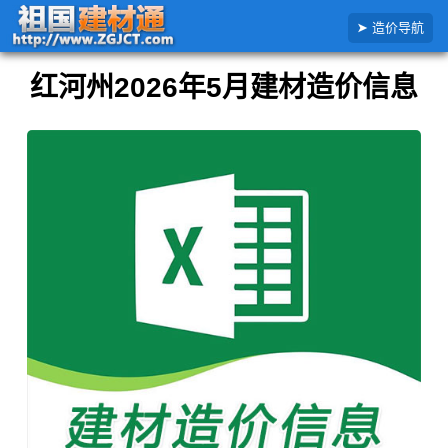
搜
首页
云南省
红河州
2026年
5月造价信息Excel
造价导航
索
造
价
红河州2026年5月建材造价信息
信
息