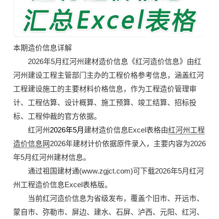
本期造价信息详解
2026年5月
红河州建材造价信息《
红河造价信息
》由红
河州建设工程主管部门主办的
工程价格参考信息
，涵盖红河
工程建设施工的主要
材料价格信息
，作为工程造价管理审
计、工程估算、设计概算、施工预算、竣工结算、招标投
标、工程仲裁的官方依据。
红河州
2026年5月
建材造价信息Excel表格由
红河州工程
造价信息网
2026年建材计价依据原件录入，主要内容为2026
年5月红河州建材信息。
通过
祖国建材通(www.zgjct.com)
可下载2026年5月红河
州工程造价信息
Excel表格版
。
当前红河造价信息为省级发布，覆盖个旧市、开远市、
蒙自市、弥勒市、屏边、建水、石屏、泸西、元阳、红河、