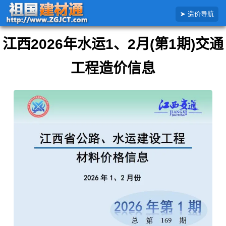
搜
首页
交通造价信息
江西省
2月公路水运工程造价信息详解
造价导航
索
造
价
江西2026年水运1、2月(第1期)交通
信
息
工程造价信息