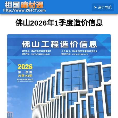
搜
首页
全国造价信息
广东省
佛山市
2026年
2026年1季度佛山市造价信息
造价导航
索
造
价
佛山2026年1季度造价信息
信
息