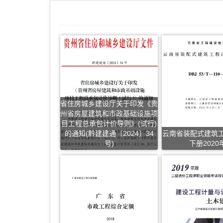
省住房城乡建设厅关于印发《贵
州省房屋建筑和市政基础设施项
目工程总承包计价导则》(试行)
的通知(黔建建通〔2024〕34
云南省装配式建筑
号)
下册2020