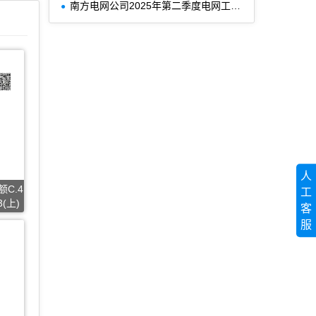
南方电网公司2025年第二季度电网工程主要设备材料信息价
人
C.4
工
(上)
客
服