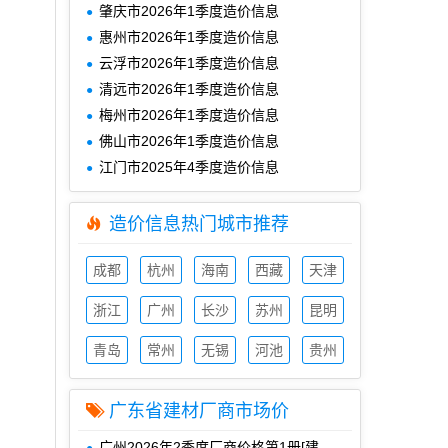
肇庆市2026年1季度造价信息
惠州市2026年1季度造价信息
云浮市2026年1季度造价信息
清远市2026年1季度造价信息
梅州市2026年1季度造价信息
佛山市2026年1季度造价信息
江门市2025年4季度造价信息
造价信息热门城市推荐
成都
杭州
海南
西藏
天津
造价
造价
造价
造价
造价
信息
浙江
信息
广州
信息
长沙
信息
苏州
信息
昆明
造价
造价
造价
造价
造价
信息
青岛
信息
常州
信息
无锡
信息
河池
信息
贵州
造价
造价
造价
造价
造价
信息
信息
信息
信息
信息
广东省建材厂商市场价
广州2026年2季度厂商价格第1册[建筑、装饰材料]