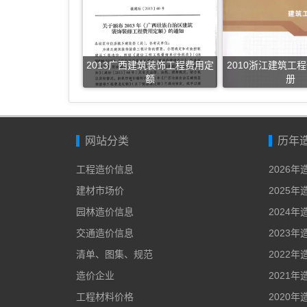
2013广西建筑装饰工程费用定
2010浙江建筑工
额
册
网站分类
历年
工程造价信息
2026
建材市场价
2025
园林造价信息
2024
交通造价信息
2023
清单、图集、规范
2022
造价企业
2021
工程材料价格
2020