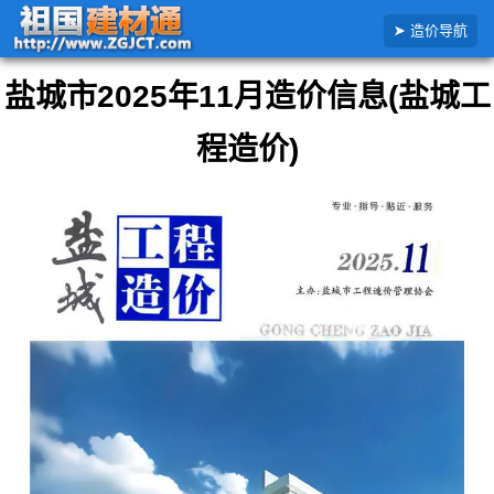
搜
首页
江苏省
盐城市
2025年
盐城市2025年11月造价信息
造价导航
索
造
价
盐城市2025年11月造价信息(盐城工
信
息
程造价)