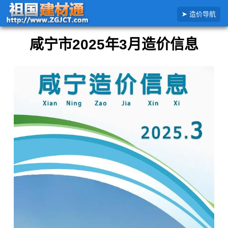
搜
首页
全国造价信息
湖北省
咸宁市
2025年
2025年3月咸宁市造价信息
造价导航
索
造
价
咸宁市2025年3月造价信息
信
息