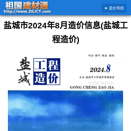
搜
首页
全国造价信息
江苏省
盐城市
2024年
2024年8月盐城市造价信息
造价导航
索
造
价
盐城市2024年8月造价信息(盐城工
信
息
程造价)