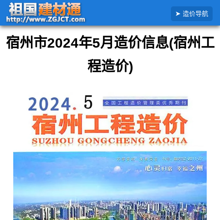
搜
首页
安徽省
宿州市
2024年
宿州市2024年5月造价信息
造价导航
索
造
价
宿州市2024年5月造价信息(宿州工
信
息
程造价)