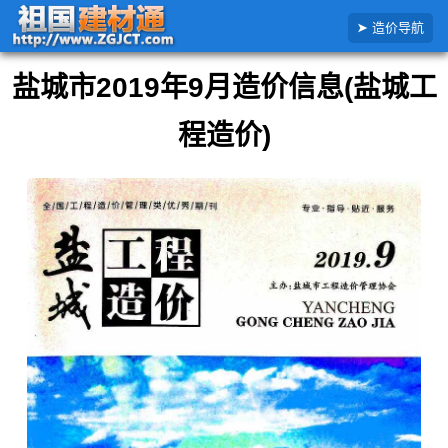
搜
首页
全国造价信息
江苏省
盐城市
2019年
2019年9月盐城市造价信息
造价导航
索
造
价
盐城市2019年9月造价信息(盐城工
信
息
程造价)