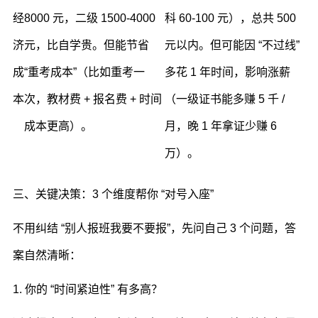
经
8000 元，二级 1500-4000
科 60-100 元），总共 500
济
元，比自学贵。但能节省
元以内。但可能因 “不过线”
成
“重考成本”（比如重考一
多花 1 年时间，影响涨薪
本
次，教材费 + 报名费 + 时间
（一级证书能多赚 5 千 /
成本更高）。
月，晚 1 年拿证少赚 6
万）。
三、关键决策：3 个维度帮你 “对号入座”
不用纠结 “别人报班我要不要报”，先问自己 3 个问题，答
案自然清晰：
1. 你的 “时间紧迫性” 有多高？