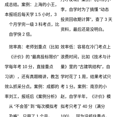
成
总结。案例：上海的小王，
李，自学时为了搞懂 “动态
本
报班后每天学 1.5 小时，3
投资回收期计算”，查了 3 天
个月学完一级 3 科考点，比
资料，最后还是没明白。
自学快 2 倍。
效率高：老师划重点（比如
效率低：容易在冷门考点上
《计价》的 “最高投标限价”
浪费时间，比如《技术与计
学
每年考 10 分，直接重点
量》里的 “古建筑结构”，自
习
讲），还有真题精讲，教怎
学时花了 1 周，结果考试只
效
么抓采分点。案例：成都的
考 1 分。案例：南京的小
率
刘工，报班后《案例分析》
赵，自学半年，《计价》模
从 “不会答” 到 “每次模拟考
拟考只考了 40 分（满分
及格”，只用了 1 个月。
100），因为没抓住重点。