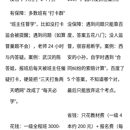
有保障：多数班有 “打卡群”
“班主任督学”，比如没打卡
没保障：遇到问题只能靠百
监
会被提醒；遇到问题（如算
度，答案五花八门；没人监
督
量题不会），老师 24 小时
督，很容易断学。案例：西
与
内答疑。案例：武汉的陈
安的小孙，自学时遇到 “合
答
姐，报班后每天被班主任催
同纠纷的索赔计算”，百度了
疑
打卡，硬是把 “三天打鱼两
5 个答案，不知道哪个对，
天晒网” 改成了 “每天必
最后只能放弃这个考点。
学”。
省钱：只花教材费（一级 4
花钱：一级全程班 3000-
本约 200 元）+ 报名费（每