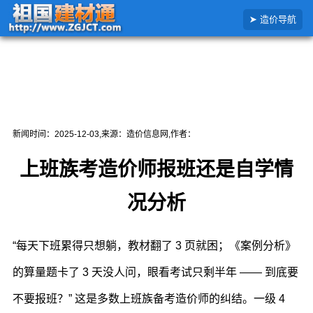
搜
官网首页
政策资讯
主要内容
造价导航
索
造
价
信
息
新闻时间：
2025-12-03
,来源：造价信息网,作者：
上班族考造价师报班还是自学情
况分析
“每天下班累得只想躺，教材翻了 3 页就困；《案例分析》
的算量题卡了 3 天没人问，眼看考试只剩半年 —— 到底要
不要报班？” 这是多数上班族备考造价师的纠结。一级 4