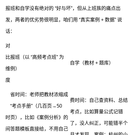
报班和自学没有绝对的 “好与坏”，但从上班族的痛点出
发，两者的优劣势很明显，咱们用 “真实案例 + 数据” 说
话：
对
比
报班（以 “高频考点班” 为
自学（教材 + 题库）
维
例）
度
省时间：老师把教材浓缩成
费时间：自己查资料、总结
“考点手册”（几百页→50
考点，比如算量公式记错
时
页），比如《案例分析》的
了，没人纠正，可能错半个
间
答题模板直接给，不用自己
月才发现。案例：杭州的小