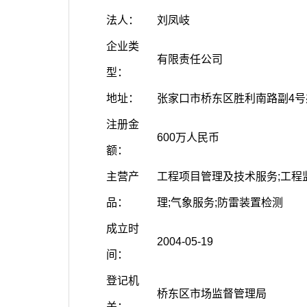
法人：
刘凤岐
企业类
有限责任公司
型：
地址：
张家口市桥东区胜利南路副4
注册金
600万人民币
额：
主营产
工程项目管理及技术服务;工程
品：
理;气象服务;防雷装置检测
成立时
2004-05-19
间：
登记机
桥东区市场监督管理局
关：