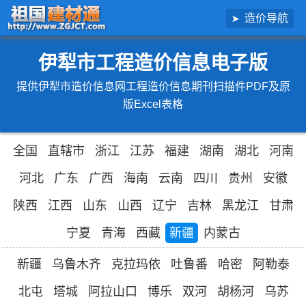
造价导航
伊犁市工程造价信息电子版
提供伊犁市造价信息网工程造价信息期刊扫描件PDF及原
版Excel表格
全国
直辖市
浙江
江苏
福建
湖南
湖北
河南
河北
广东
广西
海南
云南
四川
贵州
安徽
陕西
江西
山东
山西
辽宁
吉林
黑龙江
甘肃
宁夏
青海
西藏
新疆
内蒙古
新疆
乌鲁木齐
克拉玛依
吐鲁番
哈密
阿勒泰
北屯
塔城
阿拉山口
博乐
双河
胡杨河
乌苏