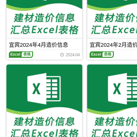
宜宾2024年4月造价信息
宜宾2024年2月造
宜
宜
Excel
表格
Excel
表格
2024-04
宾
宾
2024
2024
年
年
4
2
月
月
造
造
价
价
信
信
息
息
Excel
Excel
表
表
格
格
内
内
容
容
包
包
括
括