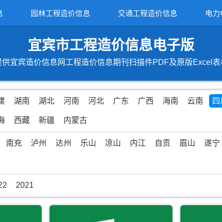
息
园林工程造价信息
交通工程造价信息
电力
宜宾市工程造价信息电子版
提供宜宾造价信息网工程造价信息期刊扫描件PDF及原版Excel表
建
湖南
湖北
河南
河北
广东
广西
海南
云南
四
海
西藏
新疆
内蒙古
南充
泸州
达州
乐山
凉山
内江
自贡
眉山
遂宁
22
2021