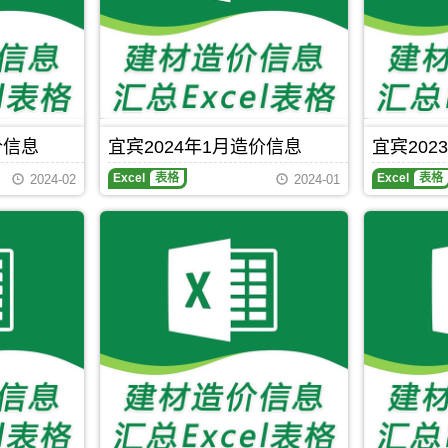
Excel
表
格
内
容
包
括
红
花
价信息
宜宾2024年1月造价信息
宜宾202
玉
宜
兰
Excel
表格
Excel
表格
2024-02
2024-01
宾
(0.00
2024
元/)、
年
红
1
榉
月
木
造
板
价
(0.00
信
元/)、
息
红
Excel
梅
表
(0.00
格
元/)、
内
红
容
叶
包
李
括
(0.00