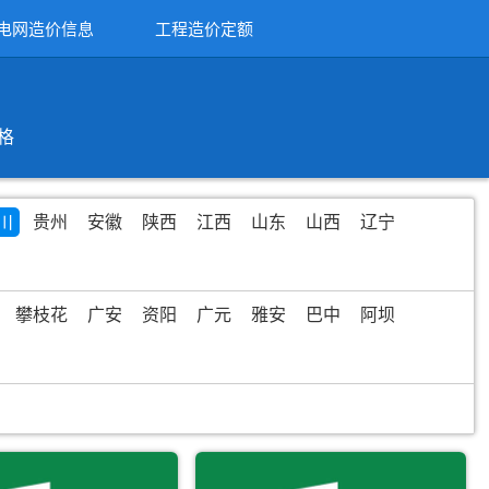
电网造价信息
工程造价定额
格
川
贵州
安徽
陕西
江西
山东
山西
辽宁
攀枝花
广安
资阳
广元
雅安
巴中
阿坝