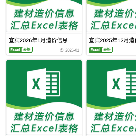
刊，
宜
宾
市
建
设
工
程
宜宾2026年1月造价信息
宜宾2025年12月
造
价
Excel
表格
Excel
表格
2026-01
信
息
网
原
版
Excel，
当
前
宜
宾
造
价
信
息
价
涵
盖