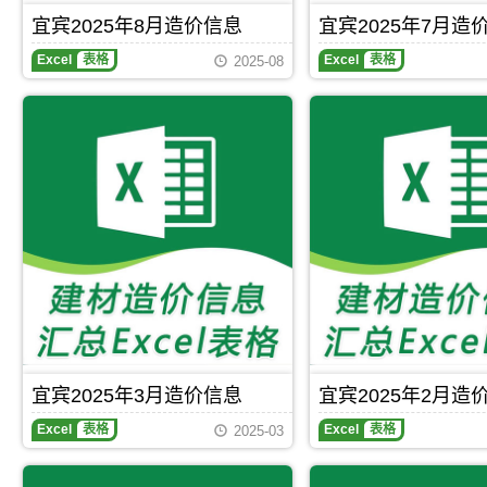
区
宜宾2025年8月造价信息
宜宾2025年7月造
域：
宜
Excel
表格
Excel
表格
2025-08
宾
市、
南
溪
县、
江
安
县、
长
宁
县、
高
县、
珙
县、
筠
连
县、
宜宾2025年3月造价信息
宜宾2025年2月造
兴
文
Excel
表格
Excel
表格
2025-03
县、
屏
山