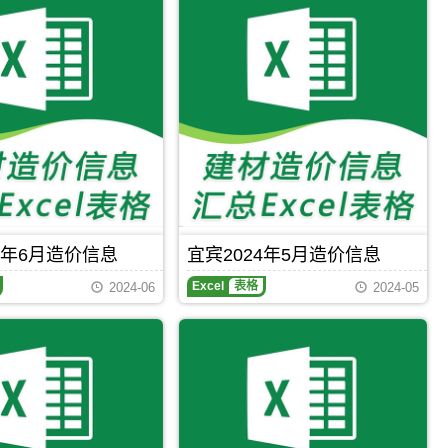
4年6月造价信息
宜宾2024年5月造价信息
宜
Excel
表格
2024-06
2024-05
宾
2024
年
5
月
造
价
信
息