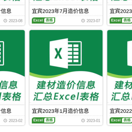
H
元/)、
型
户
价信息
宜宾2023年7月造价信息
宜宾202
钢
内
(0.00
电
Excel
表格
Excel
表格
2023-08
2023-07
元/)、
话
JH801
插
涂
座
料
(0.00
(0.00
元/)、
元/)、
环
JS
氧
防
富
水
锌
涂
防
料
锈
(0.00
漆
元/)、
(0.00
PE
元/)、
给
环
水
氧
管
树
(0.00
脂
价信息
宜宾2023年1月造价信息
宜宾202
元/)、
(0.00
PP-
元/)，
Excel
表格
Excel
表格
2023-02
2023-01
R
用
管
于