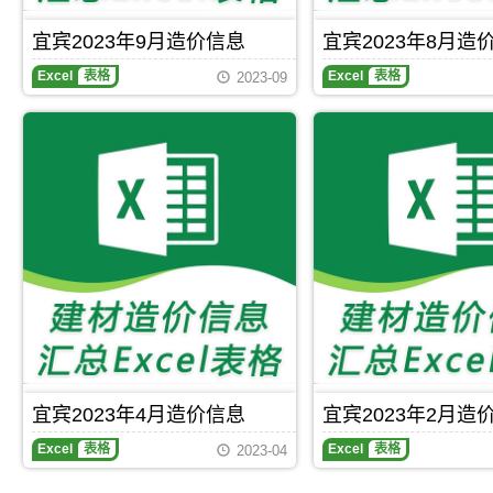
PE
玻
给
璃
宜宾2023年9月造价信息
宜宾2023年8月造
水
纤
管
维
Excel
表格
Excel
表格
2023-09
(0.00
网
元/)、
(0.00
PP-
元/)、
R
不
管
锈
件
钢
(0.00
板
元/)、
(0.00
PP-
元/)、
R
不
冷
锈
水
钢
管
方
(0.00
管
元/)、
(0.00
PP-
元/)、
R
不
热
锈
宜宾2023年4月造价信息
宜宾2023年2月造
水
钢
管
钢
Excel
表格
Excel
表格
2023-04
(0.00
管
元/)、
(0.00