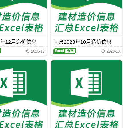
Excel
表
格
内
容
包
括
触
摸
3年12月造价信息
宜宾2023年10月造价信息
式
延
Excel
表格
2023-12
2023-10
时
开
关
(0.00
元/)、
垂
丝
海
棠
(0.00
元/)、
纯
毛
地
毯
(0.00