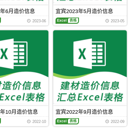
元/)、
醇
3年6月造价信息
宜宾2023年5月造价信息
酸
磁
Excel
表格
2023-06
2023-05
漆
(0.00
元/)、
醇
酸
底
漆
(0.00
元/)、
醇
酸
调
和
漆
(0.00
元/)、
醇
酸
2年10月造价信息
宜宾2022年9月造价信息
清
漆
Excel
表格
2022-10
2022-09
(0.00
元/)，