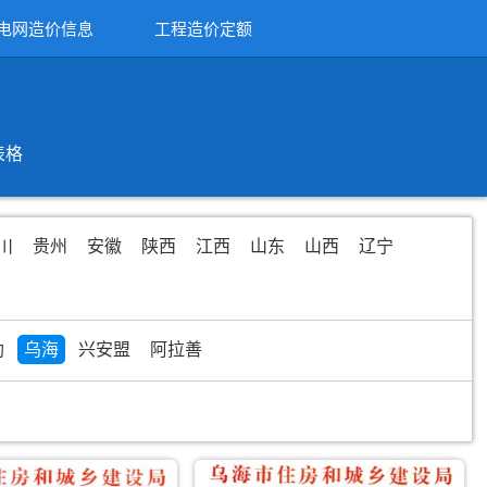
电网造价信息
工程造价定额
表格
川
贵州
安徽
陕西
江西
山东
山西
辽宁
勒
乌海
兴安盟
阿拉善