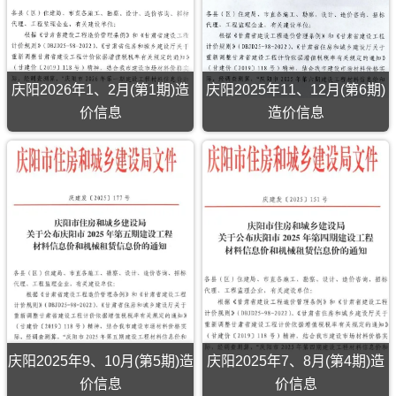
造
造
价
价
信
信
息
息
(庆
(庆
阳
阳
庆阳2026年1、2月(第1期)造
庆阳2025年11、12月(第6期)
建
建
设
设
价信息
造价信息
工
工
庆
庆
程
程
阳
阳
材
材
2026
2025
料
料
年
年
信
信
1、
11、
息
息
2
12
价)，
价)，
月
月
庆
庆
(第
(第
阳
阳
1
6
市
市
期)
期)
建
建
造
造
设
设
价
价
工
工
信
信
程
程
息
息
造
造
(庆
(庆
价
价
阳
阳
信
信
建
建
庆阳2025年9、10月(第5期)造
庆阳2025年7、8月(第4期)造
息
息
设
设
网
网
价信息
价信息
工
工
高
高