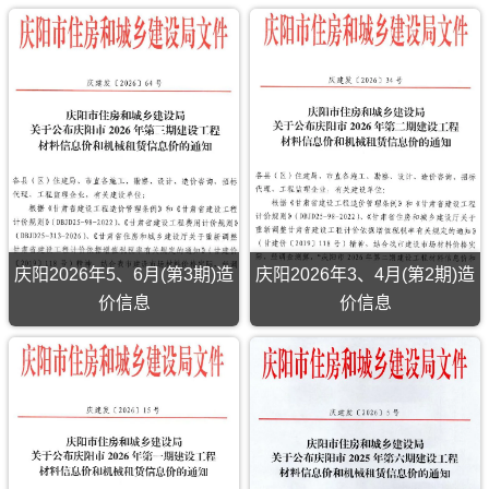
庆阳2026年5、6月(第3期)造
庆阳2026年3、4月(第2期)造
价信息
价信息
庆
庆
阳
阳
2026
2026
年
年
5、
3、
6
4
月
月
(第
(第
3
2
期)
期)