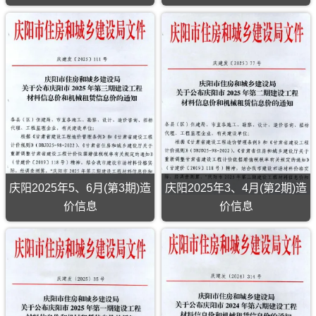
程
程
庆
庆
清
清
材
材
阳
阳
扫
扫
料
料
2025
2025
描
描
信
信
年
年
件
件
息
息
9、
7、
PDF，
PDF，
价)，
价)，
10
8
属
属
庆
庆
月
月
于
于
阳
阳
(第
(第
庆
庆
市
市
5
4
阳
阳
建
建
期)
期)
市
市
设
设
造
造
工
施
工
工
价
价
程
工
程
程
信
信
材
建
造
造
息
息
料
材
价
价
（庆
（庆
汇
取
信
信
阳
阳
编，
价
息
息
建
建
庆阳2025年5、6月(第3期)造
庆阳2025年3、4月(第2期)造
用
指
网
网
设
设
于
导，
价信息
价信息
高
高
工
工
庆
用
清
清
程
程
庆
庆
阳
于
扫
扫
材
材
阳
阳
工
庆
描
描
料
料
2025
2025
程
阳
件
件
信
信
年
年
施
工
PDF，
PDF，
息
息
5、
3、
工
程
属
属
价）
价）
6
4
图
投
于
于
期
期
月
月
预
标
庆
庆
刊，
刊，
(第
(第
算
报
阳
阳
由
由
3
2
编
价