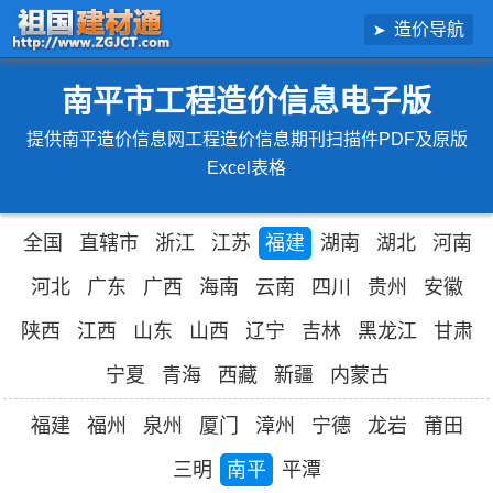
造价导航
南平市工程造价信息电子版
提供南平造价信息网工程造价信息期刊扫描件PDF及原版
Excel表格
全国
直辖市
浙江
江苏
福建
湖南
湖北
河南
河北
广东
广西
海南
云南
四川
贵州
安徽
陕西
江西
山东
山西
辽宁
吉林
黑龙江
甘肃
宁夏
青海
西藏
新疆
内蒙古
福建
福州
泉州
厦门
漳州
宁德
龙岩
莆田
三明
南平
平潭