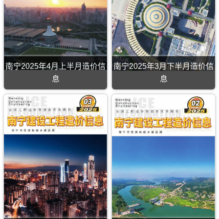
南宁2025年4月上半月造价信
南宁2025年3月下半月造价信
息
息