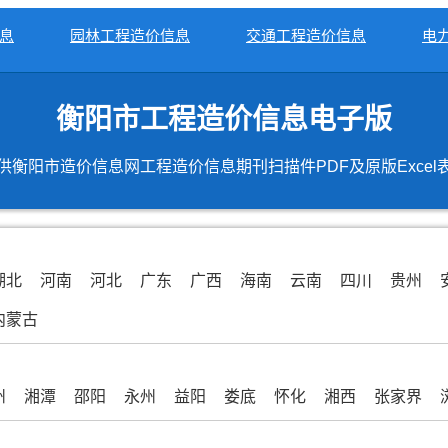
息
园林工程造价信息
交通工程造价信息
电
衡阳市工程造价信息电子版
供衡阳市造价信息网工程造价信息期刊扫描件PDF及原版Excel
湖北
河南
河北
广东
广西
海南
云南
四川
贵州
内蒙古
州
湘潭
邵阳
永州
益阳
娄底
怀化
湘西
张家界