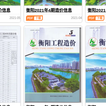
刊，
刊，
期
本
本
由
由
刊
管
管
PDF
价信息
衡阳2021年4期造价信息
衡阳202
衡
衡
控，
控，
阳
阳
属
属
衡
衡
2021-05
2021-04
市
市
PDF
下载
PDF
下载
于
于
阳
阳
建
建
衡
衡
2021
2021
设
设
阳
阳
年
年
造
造
4
3
市
市
价
价
期
期
工
工
信
信
造
造
程
程
息
息
价
价
结
材
网
网
信
信
算
料
发
发
息
息
参
汇
布，
布，
（衡
（衡
考
编，
本
用
阳
阳
价，
衡
期
于
工
工
衡
阳
衡
衡
程
程
阳
市
阳
阳
造
造
市
造
市
工
价）
价）
造
价
工
程
期
期
价
信
程
招
刊，
刊，
信
息
造
标
由
由
息
期
价
控
衡
衡
期
刊
信
制
PDF
阳
阳
刊
息
价
PDF
市
市
执
编
建
建