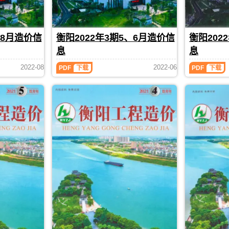
信
价
造
造
定
工
息
信
价）
价）
与
图
期
息
期
期
调
预
刊
期
刊，
刊，
整，
算
PDF
刊
、8月造价信
衡阳2022年3期5、6月造价信
衡阳202
由
由
属
编
PDF
衡
衡
息
息
于
制，
阳
阳
衡
属
市
市
衡
衡
2022-08
2022-06
PDF
下载
PDF
下载
阳
于
建
建
阳
阳
市
衡
2022
2022
设
设
工
阳
年
年
造
造
程
市
3
2
价
价
造
工
期
期
信
信
价
程
5、
3、
息
息
6
4
管
价
网
网
月
月
理
格
发
发
造
造
手
参
布，
布，
价
价
册
考
用
用
信
信
信
于
于
息
息
息，
衡
衡
（衡
（衡
衡
阳
阳
阳
阳
阳
工
工
工
工
市
程
程
程
程
造
全
全
造
造
价
过
过
价）
价）
信
程
程
期
期
息
成
成