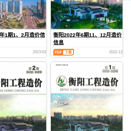
（衡
分
衡
阳
析，
阳
工
属
市
程
于
造
造
衡
价
价）
阳
信
期
市
息
3年1期1、2月造价信
衡阳2022年6期11、12月造价
刊，
工
期
由
信息
程
刊
衡
材
PDF
衡
阳
2023-02
2022-12
PDF
下载
料
阳
市
定
2022
建
价
年
设
参
6
造
考
期
价
11、
信
12
息
月
网
造
发
价
布，
信
用
息
于
（衡
衡
阳
阳
工
工
程
程