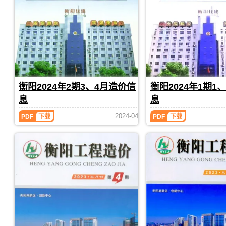
发
发
程
工
价
价
布，
布，
合
程
信
信
用
用
同
全
息
息
于
于
价
过
（衡
（衡
衡
衡
款
程
阳
阳
阳
阳
确
成
工
工
工
工
定
本
程
程
程
程
与
管
造
造
全
材
调
控
价）
价）
过
料
整
期
期
衡阳2024年2期3、4月造价信
衡阳2024年1期1
程
价
刊，
刊，
成
格
息
息
由
由
本
纠
衡
衡
衡
衡
管
纷
2024-04
PDF
下载
PDF
下载
阳
阳
阳
阳
控，
调
市
市
2024
2024
属
解，
建
建
年
年
于
属
2
1
设
设
衡
于
期
期
造
造
阳
衡
3、
1、
价
价
市
阳
4
2
信
信
施
市
月
月
息
息
工
工
造
造
网
网
建
程
价
价
发
发
材
材
信
信
布，
布，
取
料
息
息
用
用
价
汇
（衡
（衡
于
于
指
编，