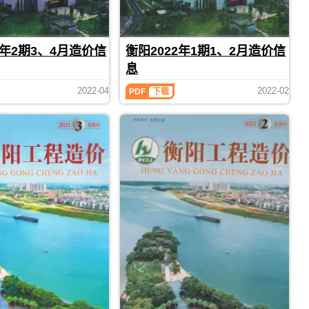
造
合
价）
同
期
价
刊，
款
2年2期3、4月造价信
衡阳2022年1期1、2月造价信
由
确
衡
息
定
阳
与
市
衡
2022-04
2022-02
PDF
下载
调
建
阳
整，
2022
设
属
年
造
于
1
价
衡
期
信
阳
1、
息
2
市
网
月
建
发
造
材
布，
价
价
用
信
格
于
息
汇
衡
（衡
编，
阳
阳
衡
工
工
阳
程
程
市
投
造
造
资
价）
价
估
期
信
算