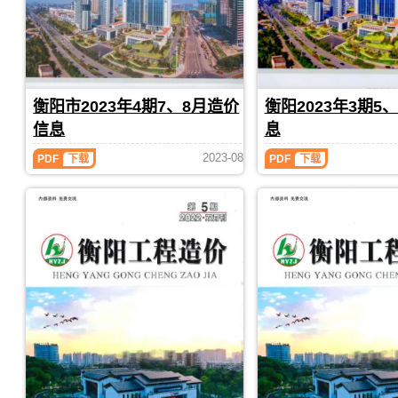
阳
阳
衡
衡
导，
衡
工
工
阳
阳
衡
阳
程
程
工
工
阳
市
造
造
程
程
市
造
价）
价）
全
投
造
价
期
期
过
资
价
信
刊，
刊，
程
成
信
息
衡阳市2023年4期7、8月造价
衡阳2023年3期5
由
由
成
本
息
期
衡
衡
信息
息
本
分
期
刊
阳
阳
管
析，
PDF
刊
衡
衡
市
市
2023-08
控，
属
PDF
下载
PDF
下载
PDF
阳
阳
建
建
属
于
2023
市
设
设
于
衡
2023
年
造
造
衡
阳
3
年
价
价
阳
市
4
期
信
信
市
建
期
5、
息
息
工
材
6
7、
网
网
程
价
8
月
发
发
造
格
月
造
布，
布，
价
汇
造
价
用
用
管
编，
价
信
于
于
理
衡
信
息
衡
衡
手
阳
息
（衡
阳
阳
册，
市
（衡
阳
工
工
衡
造
阳
工
程
程
阳
价
工
程
材
竣