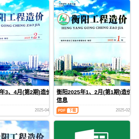
年
11、
12
月
(第
6
期)
造
价
信
息
（衡
阳
工
程
造
价）
期
5年3、4月(第2期)造价
衡阳2025年1、2月(第1期)造价
刊，
信息
由
衡
衡
2025-04
2025-02
PDF
下载
阳
阳
市
2025
建
年
设
1、
造
2
价
月