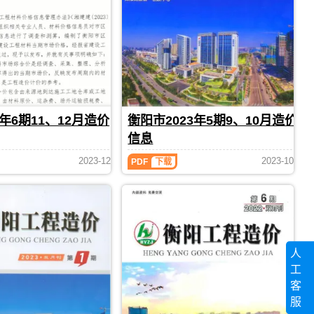
期
发
格
刊，
布，
参
衡
用
考
阳
于
信
市
衡
息，
建
阳
衡
设
工
阳
工
程
市
程
竣
造
造
工
价
3年6期11、12月造价
衡阳市2023年5期9、10月造价
价
结
信
信
算
息
信息
息
编
期
网
衡
制，
刊
2023-12
2023-10
PDF
下载
原
阳
PDF
属
版
市
于
2023
Excel，
衡
年
用
阳
5
于
市
期
衡
工
9、
阳
程
10
工
人
造
月
程
价
工
造
投
管
价
客
资
理
信
成
服
手
息
本
册，