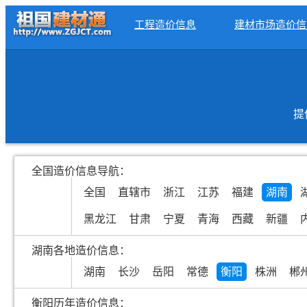
工程造价信息
建材市场造价信
提
全国造价信息导航：
全国
直辖市
浙江
江苏
福建
湖南
黑龙江
甘肃
宁夏
青海
西藏
新疆
湖南各地造价信息：
湖南
长沙
岳阳
常德
衡阳
株洲
郴
衡阳历年造价信息：