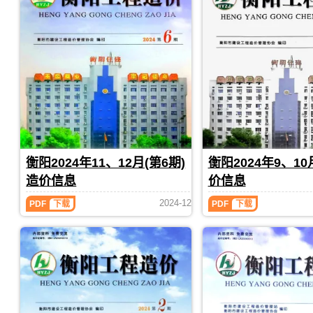
息
息
(第
(第
5
4
网
网
期)
期)
高
高
造
造
清
清
价
价
扫
扫
信
信
描
描
息
息
件
件
（衡
（衡
PDF，
PDF，
阳
阳
属
属
工
工
于
于
程
程
衡
衡
造
造
阳
阳
价）
价）
市
市
衡阳2024年11、12月(第6期)
衡阳2024年9、10
期
期
工
工
刊，
刊，
程
程
造价信息
价信息
由
由
材
合
衡
衡
料
同
衡
衡
2024-12
PDF
下载
PDF
下载
阳
阳
定
材
阳
阳
2024
2024
市
市
价
料
年
年
建
建
参
核
11、
9、
设
设
考，
定
12
10
造
造
用
价，
月
月
价
价
于
用
(第
(第
信
信
衡
于
6
5
息
息
阳
衡
期)
期)
网
网
工
阳
造
造