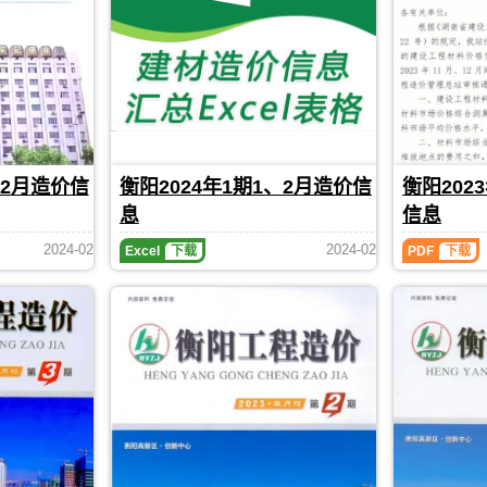
发
发
投
信
信
布，
布，
标
息
息
用
用
报
（衡
（衡
于
于
价
阳
阳
衡
衡
编
工
工
阳
阳
制
程
程
工
工
造
造
程
程
价）
价）
设
施
期
期
计
工
刊，
刊，
、2月造价信
衡阳2024年1期1、2月造价信
衡阳202
概
图
由
由
算
预
息
信息
衡
衡
编
算
阳
阳
衡
衡
制，
编
2024-02
2024-02
Excel
下载
PDF
下载
市
市
阳
阳
属
制，
建
建
2024
2023
于
属
设
设
年
年
衡
于
1
6
造
造
阳
衡
期
期
价
价
市
阳
1、
11、
信
信
工
市
2
12
息
息
程
工
月
月
网
网
材
程
造
造
发
发
料
材
价
价
布，
布，
指
料
信
信
用
用
导
定
息
息
于
于
价，
价
期
（衡
衡
衡
衡
参