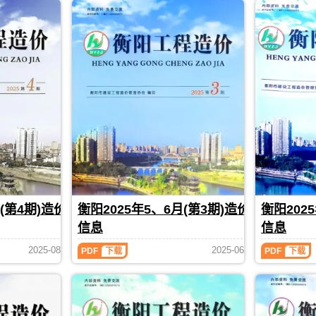
年
年
1
1、
2
期
月
1、
2
(第
1
月
期)
造
造
价
价
信
信
息
息
期
(衡
刊，
阳
衡
工
阳
程
市
造
建
价)，
设
衡
工
(第4期)造价
衡阳2025年5、6月(第3期)造价
衡阳202
阳
程
信息
信息
市
造
建
价
衡
衡
2025-08
2025-06
PDF
下载
PDF
下载
设
信
阳
阳
工
息
2025
2025
程
网
年
年
造
原
5、
3、
价
版
6
4
信
Excel，
月
月