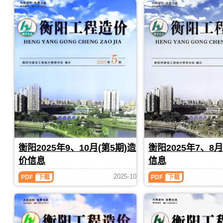
年
年
5、
3、
6
4
月
月
(第
(第
3
2
期)
期)
造
造
价
价
信
信
息
息
(衡
(衡
阳
阳
工
工
程
程
造
造
价)，
价)，
衡
衡
衡阳2025年9、10月(第5期)造
衡阳2025年7、8月
阳
阳
价信息
信息
市
市
建
建
衡
衡
2025-10
PDF
下载
PDF
下载
设
设
阳
阳
工
工
2025
2025
程
程
年
年
造
造
9、
7、
价
价
10
8
信
信
月
月