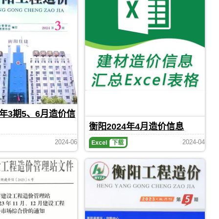
信
(第
1
息
期)
网
造
发
价
布，
信
用
息
于
（衡
衡
阳
阳
工
工
程
程
造
全
价）
过
4年3期5、6月造价信
期
程
刊，
成
衡阳2024年4月造价信息
由
本
衡
管
衡
2024-06
2024-04
Excel
下载
阳
控，
阳
2024
市
属
年
建
于
4
设
衡
月
造
阳
造
价
市
价
信
工
信
息
程
息
网
价