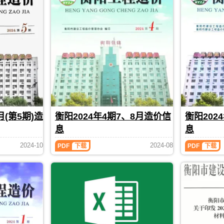
息
用
(第
(第
3
2
网
于
期)
期)
高
衡
造
造
清
阳
价
价
扫
工
信
信
描
程
息
息
件
招
（衡
（衡
PDF，
标
阳
阳
属
控
工
工
于
制
程
程
衡
价
造
造
阳
编
价）
价）
市
制，
月(第5期)造
衡阳2024年4期7、8月造价信
衡阳202
期
期
工
属
刊，
刊，
程
于
息
息
由
由
结
衡
衡
衡
算
阳
衡
衡
2024-10
2024-08
PDF
下载
PDF
下载
阳
阳
参
市
阳
阳
2024
2024
市
市
考
工
年
年
建
建
价，
程
4
3
设
设
用
结
期
期
造
造
于
算
7、
5、
价
价
衡
参
8
6
信
信
阳
考
月
月
息
息
工
价
造
造
网
网
程
价
价