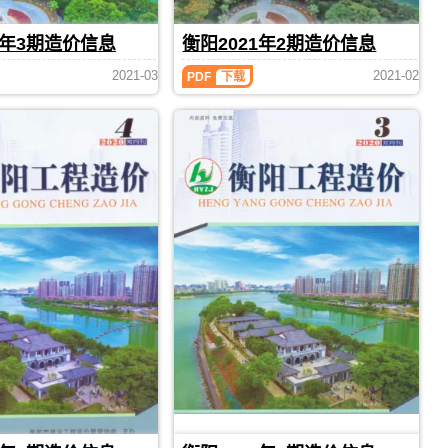
刊，
息
编
由
期
制，
1年3期造价信息
衡阳2021年2期造价信息
衡
刊
属
PDF
阳
于
衡
2021-03
2021-02
市
PDF
下载
衡
阳
建
阳
2021
设
市
年
造
2
工
价
期
程
信
造
造
息
价
价
网
信
管
发
息
理
布，
（衡
手
用
阳
册，
于
工
衡
衡
程
阳
阳
造
市
工
价）
造
程
期
价
合
刊，
信
同
由
息
价
衡
期
款
阳
刊
确
PDF
市
定
建