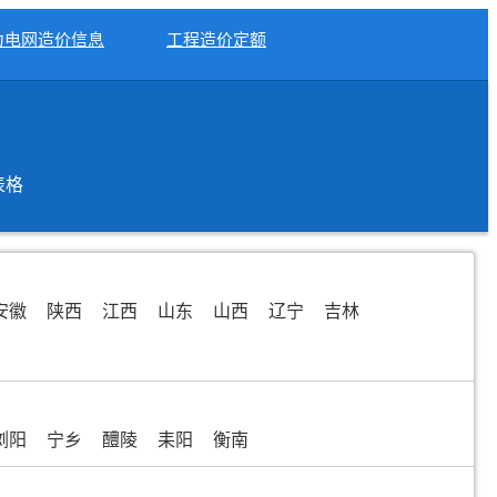
力电网造价信息
工程造价定额
表格
安徽
陕西
江西
山东
山西
辽宁
吉林
浏阳
宁乡
醴陵
耒阳
衡南