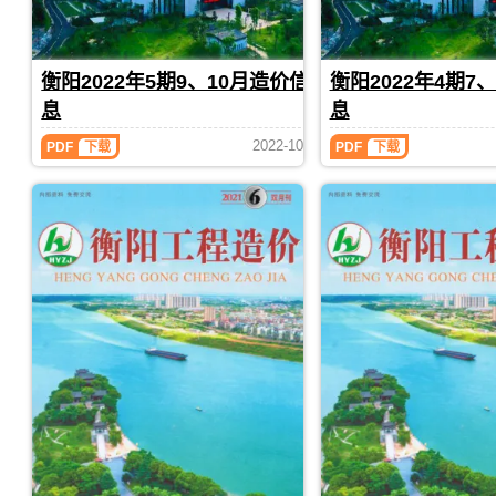
市
信
程
造
料
工
造
息
造
价）
价
结
价
期
价）
期
格
算
信
刊
期
刊，
纠
编
PDF
息
衡阳2022年5期9、10月造价信
衡阳2022年4期7
刊，
由
纷
制，
期
由
衡
息
息
调
属
刊
衡
阳
解，
于
PDF
阳
市
衡
衡
2022-10
PDF
下载
PDF
下载
属
衡
市
建
阳
阳
于
阳
2022
2022
建
设
衡
市
年
年
设
造
阳
工
5
4
造
价
市
程
期
期
价
信
工
造
9、
7、
信
息
10
8
程
价
息
网
月
月
建
管
网
发
造
造
筑
理
发
布，
价
价
招
手
布，
用
信
信
投
册，
用
于
息
息
标
衡
于
衡
（衡
（衡
参
阳
衡
阳
阳
阳
考
市
阳
工
工
工
文
造
工
程
程
程
件，
价
程
投
造
造
衡
信
招
资
价）
价）
阳
息
标
成
期
期
市
期
控
本