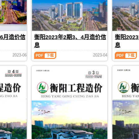
刊，
阳
阳
阳
阳
考，
衡
工
工
工
市
衡
阳
程
程
程
造
阳
市
造
投
竣
价
市
建
价）
资
工
信
造
设
期
估
结
息
价
工
刊，
算
算
期
信
、6月造价信
衡阳2023年2期3、4月造价信
衡阳202
程
由
编
编
刊
息
造
衡
息
息
制，
制，
PDF
期
价
阳
属
属
刊
衡
衡
信
市
2023-06
2023-04
于
于
PDF
下载
PDF
下载
PDF
阳
阳
息
建
衡
衡
2023
2023
网
设
阳
阳
年
年
原
造
市
市
2
1
版
价
工
工
期
期
Excel，
信
程
程
3、
1、
用
息
材
价
4
2
于
网
料
格
月
月
衡
发
指
参
造
造
阳
布，
导
考
价
价
工
用
价，
信
信
信
程
于
衡
息，
息
息
合
衡
阳
衡
（衡
（衡
同
阳
市
阳
阳
阳
价
工
造
市
工
工
款
程
价
造
程
程
确
施