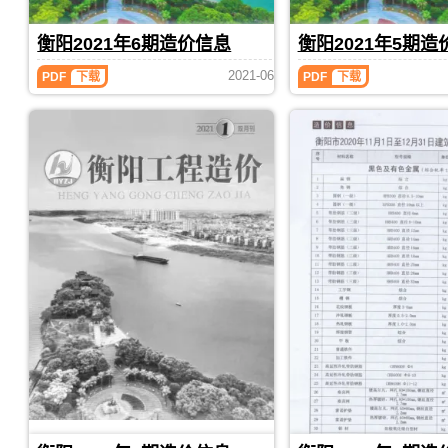
刊，
刊，
造
刊
制
分
PDF
由
由
价
价
析，
衡阳2021年6期造价信息
衡阳2021年5期造
衡
衡
信
编
属
阳
阳
息
制，
于
衡
衡
2021-06
市
市
期
PDF
下载
PDF
下载
属
衡
阳
阳
建
建
刊
于
阳
2021
2021
PDF
设
设
衡
市
年
年
造
造
6
5
阳
工
价
价
期
期
市
程
信
信
造
造
工
建
息
息
价
价
程
筑
网
网
信
信
材
招
发
发
息
息
料
投
布，
布，
（衡
（衡
指
标
用
用
阳
阳
导
参
于
于
工
工
价，
考
衡
衡
程
程
衡
文
阳
阳
造
造
阳
件，
工
工
价）
价）
市
衡
程
程
期
期
造
阳
招
投
刊，
刊，
价
市
标
资
由
由
信
造
控
成
衡
衡
息
价
制
本
阳
阳
期
信
价
分
市
市
刊
息
编
析，
PDF
建
建
期